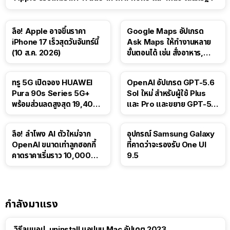
ลือ! Apple อาจขึ้นราคา
Google Maps อัปเกรด
iPhone 17 เร็วสุดวันจันทร์นี้
Ask Maps ให้ทำงานหลาย
(10 ส.ค. 2026)
ขั้นตอนได้ เช่น สั่งอาหาร,
ติดตามขนส่งสาธารณะ
ทรู 5G เปิดจอง HUAWEI
OpenAI อัปเกรด GPT-5.6
Pura 90s Series 5G+
Sol ใหม่ สำหรับผู้ใช้ Plus
พร้อมส่วนลดสูงสุด 19,400
และ Pro และขยาย GPT-5.6
บาท
Luna ให้ผู้ใช้ฟรี
ลือ! ลำโพง AI ตัวใหม่จาก
อุปกรณ์ Samsung Galaxy
OpenAI ขนาดเท่าลูกฮอกกี้
ที่คาดว่าจะรองรับ One UI
คาดราคาเริ่มราว 10,000
9.5
บาท
กำลังมาแรง
วิธีลบแอป, uninstall แอปบน Mac อัปเดต 2023