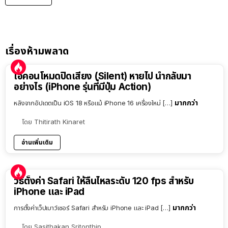
เรื่องห้ามพลาด
ไอคอนโหมดปิดเสียง (Silent) หายไป นำกลับมา
อย่างไร (iPhone รุ่นที่มีปุ่ม Action)
มากกว่า
หลังจากอัปเดตเป็น iOS 18 หรือแม้ iPhone 16 เครื่องใหม่ […]
โดย
Thitirath Kinaret
อ่านเพิ่มเติม
วิธีตั้งค่า Safari ให้ลื่นไหลระดับ 120 fps สำหรับ
iPhone และ iPad
มากกว่า
การตั้งค่าเว็ปเบาว์เซอร์ Safari สำหรับ iPhone และ iPad […]
โดย
Sasithakan Sritonthip