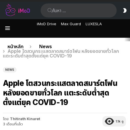
ค้นหา:
ส
ผิ
iMoD Drive
Max Guard
LUXESLA
เมนู
เรื่อง
คุณอยู่ที่นี่:
หน้าหลัก
News
Apple โตสวนกระแสตลาดสมาร์ตโฟน หลังยอดขายทั่วโลก
ล่าสุด
แตะระดับต่ำสุดตั้งแต่ยุค COVID-19
NEWS
Apple โตสวนกระแสตลาดสมาร์ตโฟน
หลังยอดขายทั่วโลก แตะระดับต่ำสุด
ตั้งแต่ยุค COVID-19
โดย
Thitirath Kinaret
1.1k
ดู
3 เดือนที่แล้ว