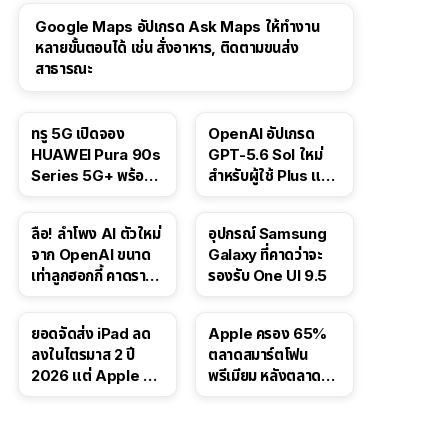
Google Maps อัปเกรด Ask Maps ให้ทำงาน
หลายขั้นตอนได้ เช่น สั่งอาหาร, ติดตามขนส่ง
สาธารณะ
ทรู 5G เปิดจอง
OpenAI อัปเกรด
HUAWEI Pura 90s
GPT-5.6 Sol ใหม่
Series 5G+ พร้อม
สำหรับผู้ใช้ Plus และ
ส่วนลดสูงสุด 19,400
Pro และขยาย GPT-
บาท
5.6 Luna ให้ผู้ใช้ฟรี
ลือ! ลำโพง AI ตัวใหม่
อุปกรณ์ Samsung
จาก OpenAI ขนาด
Galaxy ที่คาดว่าจะ
เท่าลูกฮอกกี้ คาดราคา
รองรับ One UI 9.5
เริ่มราว 10,000 บาท
ยอดจัดส่ง iPad ลด
Apple ครอง 65%
ลงในไตรมาส 2 ปี
ตลาดสมาร์ตโฟน
2026 แต่ Apple ยัง
พรีเมียม หลังตลาดทำ
ครองผู้นำตลาด
สถิติสูงสุดใหม่
แท็บเล็ต