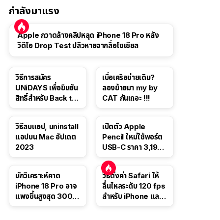
กำลังมาแรง
Apple กวาดล้างคลิปหลุด iPhone 18 Pro หลัง
วิดีโอ Drop Test ปลิวหายจากสื่อโซเชียล
วิธีการสมัคร
เบื่อเครือข่ายเดิม?
UNiDAYS เพื่อยืนยัน
ลองย้ายมา my by
สิทธิ์สำหรับ Back to
CAT กันเถอะ !!!
School 2565
วิธีลบแอป, uninstall
เปิดตัว Apple
แอปบน Mac อัปเดต
Pencil ใหม่ใช้พอร์ต
2023
USB-C ราคา 3,190
บาท ขาย พ.ย. 2023
นี้
นักวิเคราะห์คาด
วิธีตั้งค่า Safari ให้
iPhone 18 Pro อาจ
ลื่นไหลระดับ 120 fps
แพงขึ้นสูงสุด 300
สำหรับ iPhone และ
ดอลลาร์ เริ่มต้นแตะ
iPad
1,399 ดอลลาร์