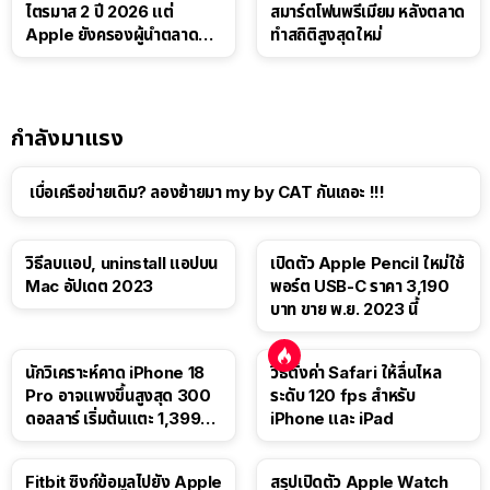
ไตรมาส 2 ปี 2026 แต่
สมาร์ตโฟนพรีเมียม หลังตลาด
Apple ยังครองผู้นำตลาด
ทำสถิติสูงสุดใหม่
แท็บเล็ต
กำลังมาแรง
เบื่อเครือข่ายเดิม? ลองย้ายมา my by CAT กันเถอะ !!!
วิธีลบแอป, uninstall แอปบน
เปิดตัว Apple Pencil ใหม่ใช้
Mac อัปเดต 2023
พอร์ต USB-C ราคา 3,190
บาท ขาย พ.ย. 2023 นี้
นักวิเคราะห์คาด iPhone 18
วิธีตั้งค่า Safari ให้ลื่นไหล
Pro อาจแพงขึ้นสูงสุด 300
ระดับ 120 fps สำหรับ
ดอลลาร์ เริ่มต้นแตะ 1,399
iPhone และ iPad
ดอลลาร์
Fitbit ซิงก์ข้อมูลไปยัง Apple
สรุปเปิดตัว Apple Watch