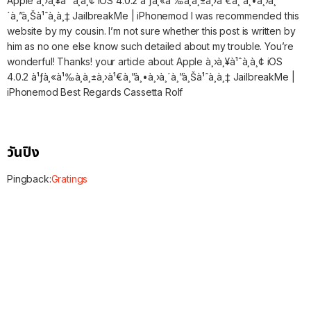
Apple à¸›à¸¥à¹ˆà¸­à¸¢ iOS 4.0.2 à¹ƒà¸«à¹‰à¸­à¸±à¸›à¹€à¸”à¸•à¸›à¸
´à¸”à¸Šà¹ˆà¸­à¸‡ JailbreakMe | iPhonemod I was recommended this
website by my cousin. I’m not sure whether this post is written by
him as no one else know such detailed about my trouble. You’re
wonderful! Thanks! your article about Apple à¸›à¸¥à¹ˆà¸­à¸¢ iOS
4.0.2 à¹ƒà¸«à¹‰à¸­à¸±à¸›à¹€à¸”à¸•à¸›à¸´à¸”à¸Šà¹ˆà¸­à¸‡ JailbreakMe |
iPhonemod Best Regards Cassetta Rolf
วันปิง
Pingback:
Gratings