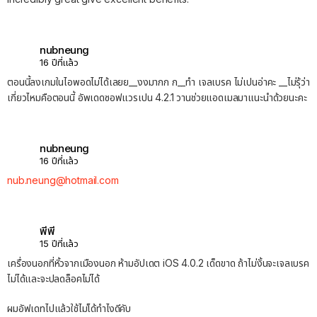
nubneung
16 ปีที่แล้ว
ตอนนี้ลงเกมในไอพอดไม่ได้เลยย__งงมากก ก__ทำ เจลเบรค ไม่เปนอ่าคะ __ไม่รุ้ว่า
เกี่ยวไหมคือตอนนี้ อัพเดดซอฟแวรเปน 4.2.1 วานช่วยแอดเมลมาแนะนำด้วยนะคะ
nubneung
16 ปีที่แล้ว
nub.neung@hotmail.com
พีพี
15 ปีที่แล้ว
เครื่องนอกที่หิ้วจากเมืองนอก ห้ามอัปเดต iOS 4.0.2 เด็ดขาด ถ้าไม่งั้นจะเจลเบรค
ไม่ได้และจะปลดล็อคไม่ได้
ผมอัฟเดทไปแล้วใช้ไม่ได้ทำไงดีคับ