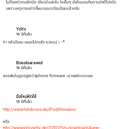
ไม่ต้องห่วงรออิกนิด เดี๋ยวมีแน่ครับ ใจเย็นๆ นั่งกินนอนกินตามปกติไปครับ
เพราะเหตุการอย่างงี้ผมเจอมาเรียบร้อยแล้วครับ
YoYo
16 ปีที่แล้ว
ง่า กลัวมือซน เผลอไปกดจัง ซวยแน่ – -*
BossIsarawut
16 ปีที่แล้ว
ลองพิมในgoogleว่าiphone firmware เอาwebแรกเลย
มือใหม่หัดใช้
16 ปีที่แล้ว
http://www.felixbruns.de/iPod/firmware/
หรือ
http://www.iphonefix.de/2010.1/?id=downloads&amp
;…