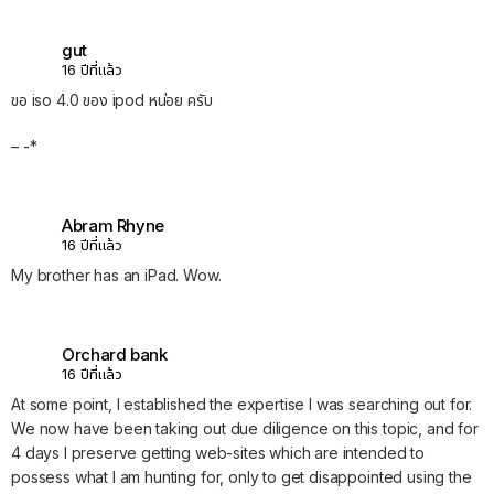
gut
16 ปีที่แล้ว
ขอ iso 4.0 ของ ipod หน่อย ครับ
– -*
Abram Rhyne
16 ปีที่แล้ว
My brother has an iPad. Wow.
Orchard bank
16 ปีที่แล้ว
At some point, I established the expertise I was searching out for.
We now have been taking out due diligence on this topic, and for
4 days I preserve getting web-sites which are intended to
possess what I am hunting for, only to get disappointed using the