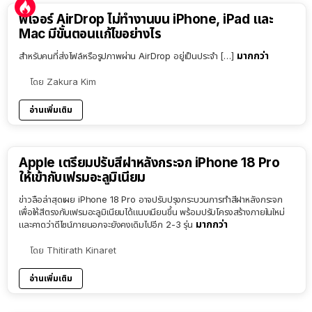
ฟีเจอร์ AirDrop ไม่ทำงานบน iPhone, iPad และ
Mac มีขั้นตอนแก้ไขอย่างไร
มากกว่า
สำหรับคนที่ส่งไฟล์หรือรูปภาพผ่าน AirDrop อยู่เป็นประจำ […]
โดย
Zakura Kim
อ่านเพิ่มเติม
Apple เตรียมปรับสีฝาหลังกระจก iPhone 18 Pro
ให้เข้ากับเฟรมอะลูมิเนียม
ข่าวลือล่าสุดเผย iPhone 18 Pro อาจปรับปรุงกระบวนการทำสีฝาหลังกระจก
เพื่อให้สีตรงกับเฟรมอะลูมิเนียมได้แนบเนียนขึ้น พร้อมปรับโครงสร้างภายในใหม่
มากกว่า
และคาดว่าดีไซน์ภายนอกจะยังคงเดิมไปอีก 2-3 รุ่น
โดย
Thitirath Kinaret
อ่านเพิ่มเติม