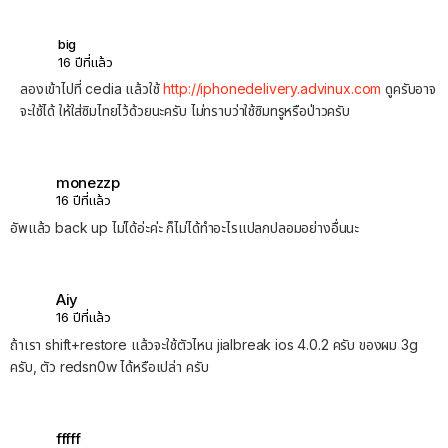
big
16 ปีที่แล้ว
ลองเข้าไปที่ cedia แล้วใช้
http://iphonedelivery.advinux.com
ดูครับอาจ
จะใช้ได้ ให้ใส่ซิมไทยไว้ด้วยนะครับ ไม่ทราบว่าใช้ซิมทรูหรือป่าวครับ
monezzp
16 ปีที่แล้ว
อัพแล้ว back up ไม่ได้อ่ะค่ะ ก็ไม่ได้ทำอะไรแปลกปลอมอย่างอื่นนะ
Aiy
16 ปีที่แล้ว
ถ้าเรา shift+restore แล้วจะใช้ตัวไหน jialbreak ios 4.0.2 ครับ ของผม 3g
ครับ, ตัว redsn0w ได้หรือเปล่า ครับ
fffff