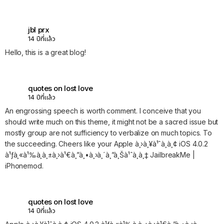
jbl prx
14 ปีที่แล้ว
Hello, this is a great blog!
quotes on lost love
14 ปีที่แล้ว
An engrossing speech is worth comment. I conceive that you
should write much on this theme, it might not be a sacred issue but
mostly group are not sufficiency to verbalize on much topics. To
the succeeding. Cheers like your Apple à¸›à¸¥à¹ˆà¸­à¸¢ iOS 4.0.2
à¹ƒà¸«à¹‰à¸­à¸±à¸›à¹€à¸”à¸•à¸›à¸´à¸”à¸Šà¹ˆà¸­à¸‡ JailbreakMe |
iPhonemod.
quotes on lost love
14 ปีที่แล้ว