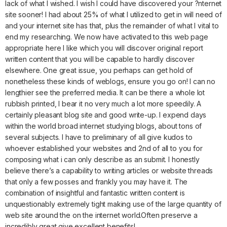
lack of what I wished. I wish I could have discovered your ?nternet
site sooner! I had about 25% of what I utilized to get in will need of
and your internet site has that, plus the remainder of what I vital to
end my researching. We now have activated to this web page
appropriate here I like which you will discover original report
written content that you will be capable to hardly discover
elsewhere. One great issue, you perhaps can get hold of
nonetheless these kinds of weblogs, ensure you go on! I can no
lengthier see the preferred media. It can be there a whole lot
rubbish printed, I bear it no very much a lot more speedily. A
certainly pleasant blog site and good write-up. I expend days
within the world broad internet studying blogs, about tons of
several subjects. I have to preliminary of all give kudos to
whoever established your websites and 2nd of all to you for
composing what i can only describe as an submit. I honestly
believe there’s a capability to writing articles or website threads
that only a few posses and frankly you may have it. The
combination of insightful and fantastic written content is
unquestionably extremely tight making use of the large quantity of
web site around the on the internet world.Often preserve a
incredibly great give excellent benefits!