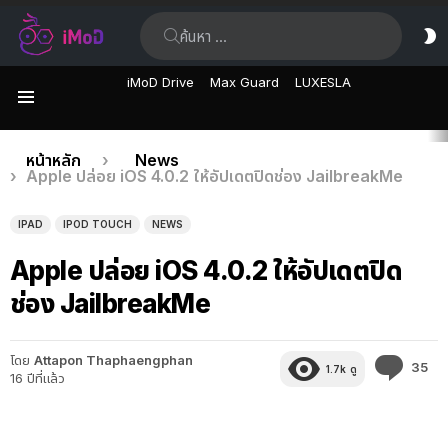
ค้นหา:
ส
ผิ
iMoD Drive
Max Guard
LUXESLA
เมนู
เรื่อง
คุณอยู่ที่นี่:
หน้าหลัก
News
Apple ปล่อย iOS 4.0.2 ให้อัปเดตปิดช่อง JailbreakMe
ล่าสุด
IPAD
IPOD TOUCH
NEWS
Apple ปล่อย iOS 4.0.2 ให้อัปเดตปิด
ช่อง JailbreakMe
โดย
Attapon Thaphaengphan
คว
35
1.7k
ดู
16 ปีที่แล้ว
คิด
เห็