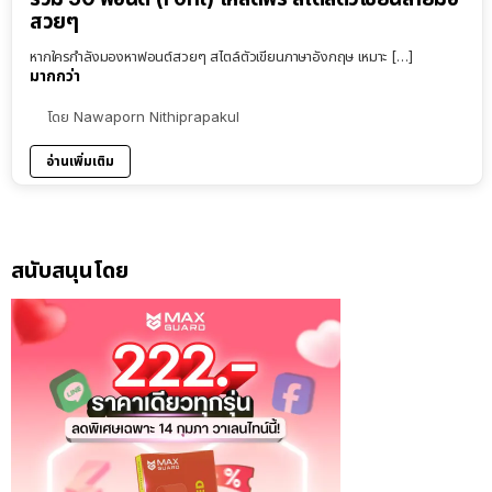
สวยๆ
หากใครกำลังมองหาฟอนต์สวยๆ สไตล์ตัวเขียนภาษาอังกฤษ เหมาะ […]
มากกว่า
โดย
Nawaporn Nithiprapakul
อ่านเพิ่มเติม
สนับสนุนโดย