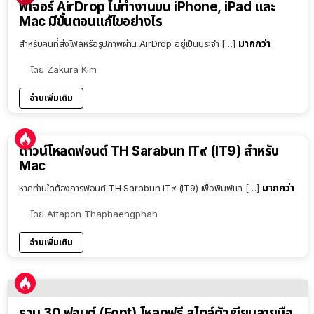
ฟีเจอร์ AirDrop ไม่ทำงานบน iPhone, iPad และ
Mac มีขั้นตอนแก้ไขอย่างไร
มากกว่า
สำหรับคนที่ส่งไฟล์หรือรูปภาพผ่าน AirDrop อยู่เป็นประจำ […]
โดย
Zakura Kim
อ่านเพิ่มเติม
ดาวน์โหลดฟอนต์ TH Sarabun IT๙ (IT9) สำหรับ
Mac
มากกว่า
หากท่านใดต้องการฟอนต์ TH Sarabun IT๙ (IT9) เพื่อพิมพ์แล […]
โดย
Attapon Thaphaengphan
อ่านเพิ่มเติม
รวม 30 ฟอนต์ (Font) โหลดฟรี สไตล์ตัวเขียนลายมือ