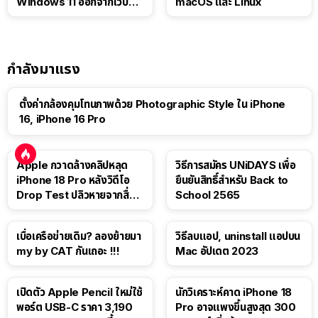
Windows 11 ออกจากเว็บตัว
macOS และ Linux
เอง
กำลังมาแรง
ตั้งค่ากล้องคุมโทนภาพด้วย Photographic Style ใน iPhone
16, iPhone 16 Pro
Apple กวาดล้างคลิปหลุด
วิธีการสมัคร UNiDAYS เพื่อ
iPhone 18 Pro หลังวิดีโอ
ยืนยันสิทธิ์สำหรับ Back to
Drop Test ปลิวหายจากสื่อ
School 2565
โซเชียล
เบื่อเครือข่ายเดิม? ลองย้ายมา
วิธีลบแอป, uninstall แอปบน
my by CAT กันเถอะ !!!
Mac อัปเดต 2023
เปิดตัว Apple Pencil ใหม่ใช้
นักวิเคราะห์คาด iPhone 18
พอร์ต USB-C ราคา 3,190
Pro อาจแพงขึ้นสูงสุด 300