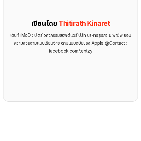
เขียนโดย
Thitirath Kinaret
เต้นท์ iMoD : ป.ตรี วิศวกรรมซอฟต์แวร์ ป.โท บริหารธุรกิจ ม.พายัพ ชอบ
ความสวยงามแบบเรียบง่าย ตามแบบฉบับของ Apple @Contact :
facebook.com/tentzy