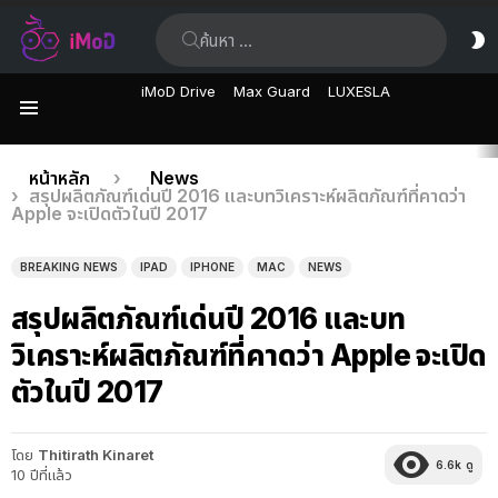
ค้นหา:
ส
ผิ
iMoD Drive
Max Guard
LUXESLA
เมนู
เรื่อง
คุณอยู่ที่นี่:
หน้าหลัก
News
สรุปผลิตภัณฑ์เด่นปี 2016 และบทวิเคราะห์ผลิตภัณฑ์ที่คาดว่า
ล่าสุด
Apple จะเปิดตัวในปี 2017
BREAKING NEWS
IPAD
IPHONE
MAC
NEWS
สรุปผลิตภัณฑ์เด่นปี 2016 และบท
วิเคราะห์ผลิตภัณฑ์ที่คาดว่า Apple จะเปิด
ตัวในปี 2017
โดย
Thitirath Kinaret
6.6k
ดู
10 ปีที่แล้ว