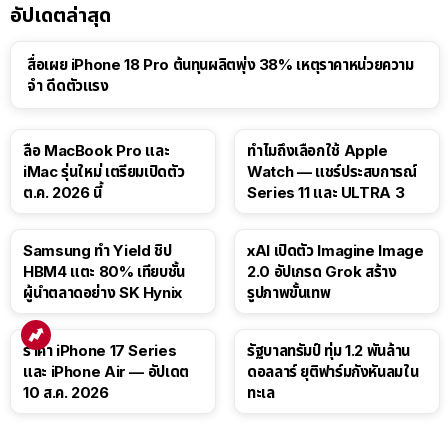
อัปเดตล่าสุด
สื่อเผย iPhone 18 Pro ต้นทุนผลิตพุ่ง 38% เหตุราคาหน่วยความ
จำ ดีดตัวแรง
15:01
ลือ MacBook Pro และ
ทำไมถึงเลือกใช้ Apple
iMac รุ่นใหม่ เตรียมเปิดตัว
Watch — แชร์ประสบการณ์
ต.ค. 2026 นี้
Series 11 และ ULTRA 3
Samsung ทำ Yield ชิป
xAI เปิดตัว Imagine Image
HBM4 แตะ 80% เทียบชั้น
2.0 อัปเกรด Grok สร้าง
ผู้นำตลาดอย่าง SK Hynix
รูปภาพขั้นเทพ
ราคา iPhone 17 Series
รัฐบาลทรัมป์ ทุ่ม 1.2 พันล้าน
และ iPhone Air — อัปเดต
ดอลลาร์ ยุติฟาร์มกังหันลมใน
10 ส.ค. 2026
ทะเล