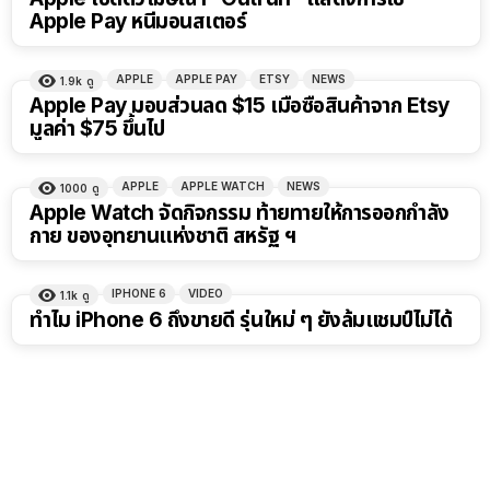
Apple Pay หนีมอนสเตอร์
APPLE
APPLE PAY
ETSY
NEWS
1.9k
ดู
Apple Pay มอบส่วนลด $15 เมื่อซื้อสินค้าจาก Etsy
มูลค่า $75 ขึ้นไป
APPLE
APPLE WATCH
NEWS
1000
ดู
Apple Watch จัดกิจกรรม ท้ายทายให้การออกกำลัง
กาย ของอุทยานแห่งชาติ สหรัฐ ฯ
IPHONE 6
VIDEO
1.1k
ดู
ทำไม iPhone 6 ถึงขายดี รุ่นใหม่ ๆ ยังล้มแชมป์ไม่ได้