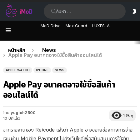
ค้นหา:
ส
ผิ
iMoD Drive
Max Guard
LUXESLA
เมนู
เรื่อง
คุณอยู่ที่นี่:
หน้าหลัก
News
Apple Pay อนาคตอาจใช้ซื้อสินค้าออนไลน์ได้
ล่าสุด
APPLE WATCH
IPHONE
NEWS
Apple Pay อนาคตอาจใช้ซื้อสินค้า
ออนไลน์ได้
โดย
yugioh2500
1.6k
ดู
10 ปีที่แล้ว
จากรายงานของ Re/code แจ้งว่า Apple อาจขยายช่องทางการจ่าย
เงินผ่าน Mobile Payment ไปยังเว็บไซต์เพื่อสนับสนุนการใช้จ่าย