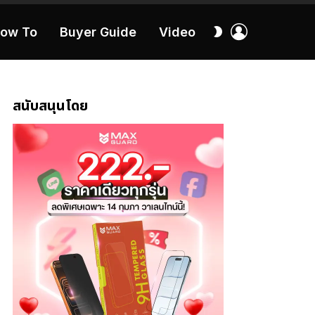
เข้า
สลับ
ow To
Buyer Guide
Video
สู่
ผิว
ระบบ
40:16
สนับสนุนโดย