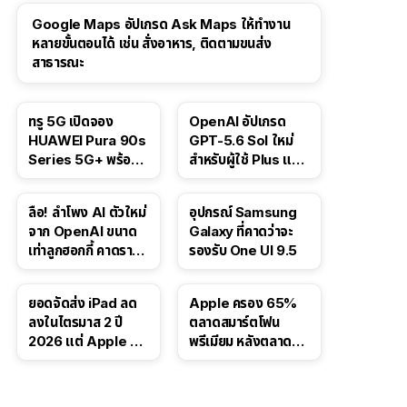
Google Maps อัปเกรด Ask Maps ให้ทำงาน
หลายขั้นตอนได้ เช่น สั่งอาหาร, ติดตามขนส่ง
สาธารณะ
ทรู 5G เปิดจอง
OpenAI อัปเกรด
HUAWEI Pura 90s
GPT-5.6 Sol ใหม่
Series 5G+ พร้อม
สำหรับผู้ใช้ Plus และ
ส่วนลดสูงสุด 19,400
Pro และขยาย GPT-
บาท
5.6 Luna ให้ผู้ใช้ฟรี
ลือ! ลำโพง AI ตัวใหม่
อุปกรณ์ Samsung
จาก OpenAI ขนาด
Galaxy ที่คาดว่าจะ
เท่าลูกฮอกกี้ คาดราคา
รองรับ One UI 9.5
เริ่มราว 10,000 บาท
ยอดจัดส่ง iPad ลด
Apple ครอง 65%
ลงในไตรมาส 2 ปี
ตลาดสมาร์ตโฟน
2026 แต่ Apple ยัง
พรีเมียม หลังตลาดทำ
ครองผู้นำตลาด
สถิติสูงสุดใหม่
แท็บเล็ต