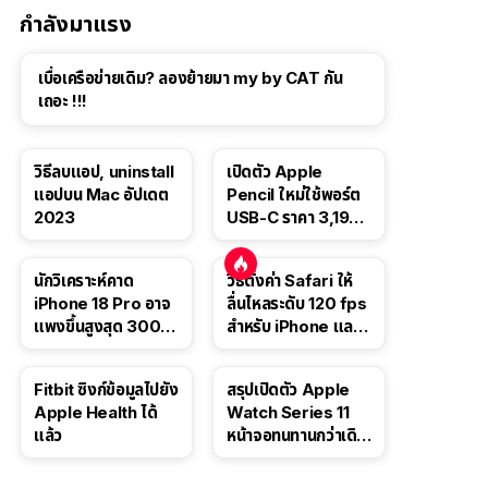
กำลังมาแรง
เบื่อเครือข่ายเดิม? ลองย้ายมา my by CAT กัน
เถอะ !!!
วิธีลบแอป, uninstall
เปิดตัว Apple
แอปบน Mac อัปเดต
Pencil ใหม่ใช้พอร์ต
2023
USB-C ราคา 3,190
บาท ขาย พ.ย. 2023
นี้
นักวิเคราะห์คาด
วิธีตั้งค่า Safari ให้
iPhone 18 Pro อาจ
ลื่นไหลระดับ 120 fps
แพงขึ้นสูงสุด 300
สำหรับ iPhone และ
ดอลลาร์ เริ่มต้นแตะ
iPad
1,399 ดอลลาร์
Fitbit ซิงก์ข้อมูลไปยัง
สรุปเปิดตัว Apple
Apple Health ได้
Watch Series 11
แล้ว
หน้าจอทนทานกว่าเดิม
2 เท่า เน้นฟีเจอร์
สุขภาพ