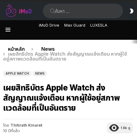
ค้นหา:
ส
ผิ
iMoD Drive
Max Guard
LUXESLA
เมนู
เรื่อง
คุณอยู่ที่นี่:
หน้าหลัก
News
เผยสิทธิบัตร Apple Watch ส่งสัญญาณแจ้งเตือน หากผู้ใช้
ล่าสุด
อยู่สภาพแวดล้อมที่เป็นอันตราย
APPLE WATCH
NEWS
เผยสิทธิบัตร Apple Watch ส่ง
สัญญาณแจ้งเตือน หากผู้ใช้อยู่สภาพ
แวดล้อมที่เป็นอันตราย
โดย
Thitirath Kinaret
1.6k
ดู
10 ปีที่แล้ว