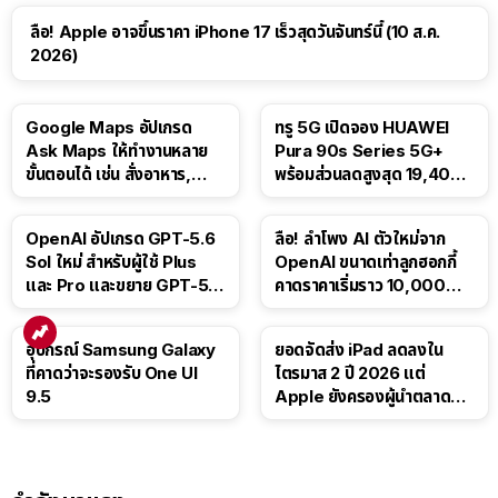
ลือ! Apple อาจขึ้นราคา iPhone 17 เร็วสุดวันจันทร์นี้ (10 ส.ค.
2026)
Google Maps อัปเกรด
ทรู 5G เปิดจอง HUAWEI
Ask Maps ให้ทำงานหลาย
Pura 90s Series 5G+
ขั้นตอนได้ เช่น สั่งอาหาร,
พร้อมส่วนลดสูงสุด 19,400
ติดตามขนส่งสาธารณะ
บาท
OpenAI อัปเกรด GPT-5.6
ลือ! ลำโพง AI ตัวใหม่จาก
Sol ใหม่ สำหรับผู้ใช้ Plus
OpenAI ขนาดเท่าลูกฮอกกี้
และ Pro และขยาย GPT-5.6
คาดราคาเริ่มราว 10,000
Luna ให้ผู้ใช้ฟรี
บาท
อุปกรณ์ Samsung Galaxy
ยอดจัดส่ง iPad ลดลงใน
ที่คาดว่าจะรองรับ One UI
ไตรมาส 2 ปี 2026 แต่
9.5
Apple ยังครองผู้นำตลาด
แท็บเล็ต