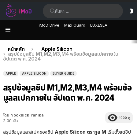
ค้นหา:
ส
ผิ
iMoD Drive
Max Guard
LUXESLA
เมนู
เรื่อง
คุณอยู่ที่นี่:
หน้าหลัก
Apple Silicon
สรุปข้อมูลชิป M1,M2,M3,M4 พร้อมข้อมูลสเปคภายใน
ล่าสุด
อัปเดต พ.ค. 2024
APPLE
APPLE SILICON
BUYER GUIDE
สรุปข้อมูลชิป M1,M2,M3,M4 พร้อมข้อ
มูลสเปคภายใน อัปเดต พ.ค. 2024
โดย
Nooknick Yanika
1000
ดู
2 ปีที่แล้ว
สรุปข้อมูลและสเปคของชิป
Apple Silicon ตระกูล M
เริ่มตั้งแต่ชิป