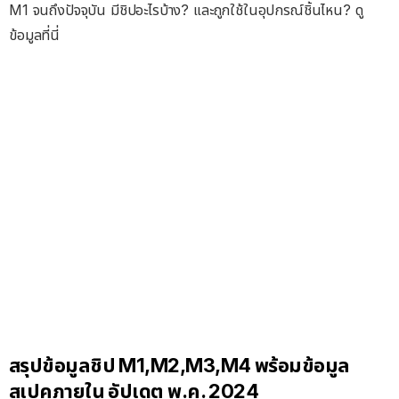
M1 จนถึงปัจจุบัน มีชิปอะไรบ้าง? และถูกใช้ในอุปกรณ์ชิ้นไหน? ดู
ข้อมูลที่นี่
สรุปข้อมูลชิป M1,M2,M3,M4 พร้อมข้อมูล
สเปคภายใน อัปเดต พ.ค. 2024