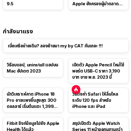
9.5
Apple ยังครองผู้นำตลาด
แท็บเล็ต
กำลังมาแรง
เบื่อเครือข่ายเดิม? ลองย้ายมา my by CAT กันเถอะ !!!
วิธีลบแอป, uninstall แอปบน
เปิดตัว Apple Pencil ใหม่ใช้
Mac อัปเดต 2023
พอร์ต USB-C ราคา 3,190
บาท ขาย พ.ย. 2023 นี้
นักวิเคราะห์คาด iPhone 18
วิธีตั้งค่า Safari ให้ลื่นไหล
Pro อาจแพงขึ้นสูงสุด 300
ระดับ 120 fps สำหรับ
ดอลลาร์ เริ่มต้นแตะ 1,399
iPhone และ iPad
ดอลลาร์
Fitbit ซิงก์ข้อมูลไปยัง Apple
สรุปเปิดตัว Apple Watch
Health ได้แล้ว
Series 11 หน้าจอทนทานกว่า