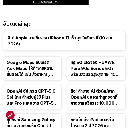
อัปเดตล่าสุด
ลือ! Apple อาจขึ้นราคา iPhone 17 เร็วสุดวันจันทร์นี้ (10 ส.ค.
2026)
Google Maps อัปเกรด
ทรู 5G เปิดจอง HUAWEI
Ask Maps ให้ทำงานหลาย
Pura 90s Series 5G+
ขั้นตอนได้ เช่น สั่งอาหาร,
พร้อมส่วนลดสูงสุด 19,400
ติดตามขนส่งสาธารณะ
บาท
OpenAI อัปเกรด GPT-5.6
ลือ! ลำโพง AI ตัวใหม่จาก
Sol ใหม่ สำหรับผู้ใช้ Plus
OpenAI ขนาดเท่าลูกฮอกกี้
และ Pro และขยาย GPT-5.6
คาดราคาเริ่มราว 10,000
Luna ให้ผู้ใช้ฟรี
บาท
อุปกรณ์ Samsung Galaxy
ยอดจัดส่ง iPad ลดลงใน
ที่คาดว่าจะรองรับ One UI
ไตรมาส 2 ปี 2026 แต่