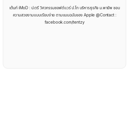
เต้นท์ iMoD : ป.ตรี วิศวกรรมซอฟต์แวร์ ป.โท บริหารธุรกิจ ม.พายัพ ชอบ
ความสวยงามแบบเรียบง่าย ตามแบบฉบับของ Apple @Contact :
facebook.com/tentzy