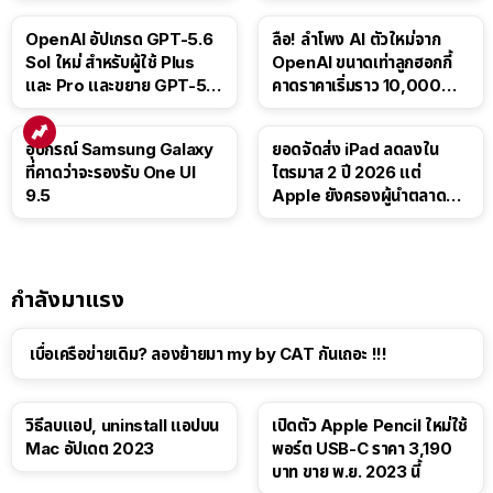
OpenAI อัปเกรด GPT-5.6
ลือ! ลำโพง AI ตัวใหม่จาก
Sol ใหม่ สำหรับผู้ใช้ Plus
OpenAI ขนาดเท่าลูกฮอกกี้
และ Pro และขยาย GPT-5.6
คาดราคาเริ่มราว 10,000
Luna ให้ผู้ใช้ฟรี
บาท
อุปกรณ์ Samsung Galaxy
ยอดจัดส่ง iPad ลดลงใน
ที่คาดว่าจะรองรับ One UI
ไตรมาส 2 ปี 2026 แต่
9.5
Apple ยังครองผู้นำตลาด
แท็บเล็ต
กำลังมาแรง
เบื่อเครือข่ายเดิม? ลองย้ายมา my by CAT กันเถอะ !!!
วิธีลบแอป, uninstall แอปบน
เปิดตัว Apple Pencil ใหม่ใช้
Mac อัปเดต 2023
พอร์ต USB-C ราคา 3,190
บาท ขาย พ.ย. 2023 นี้