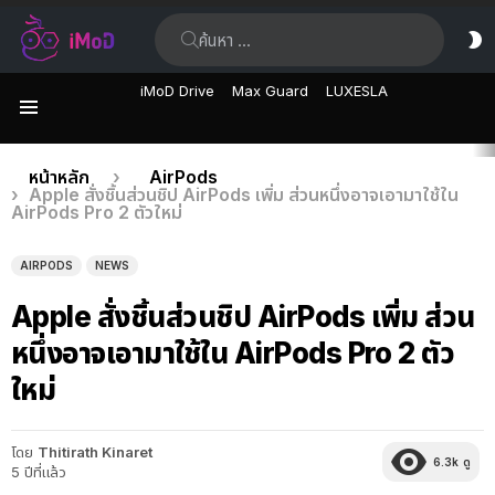
ค้นหา:
ส
ผิ
iMoD Drive
Max Guard
LUXESLA
เมนู
เรื่อง
คุณอยู่ที่นี่:
หน้าหลัก
AirPods
Apple สั่งชิ้นส่วนชิป AirPods เพิ่ม ส่วนหนึ่งอาจเอามาใช้ใน
ล่าสุด
AirPods Pro 2 ตัวใหม่
AIRPODS
NEWS
Apple สั่งชิ้นส่วนชิป AirPods เพิ่ม ส่วน
หนึ่งอาจเอามาใช้ใน AirPods Pro 2 ตัว
ใหม่
โดย
Thitirath Kinaret
6.3k
ดู
5 ปีที่แล้ว