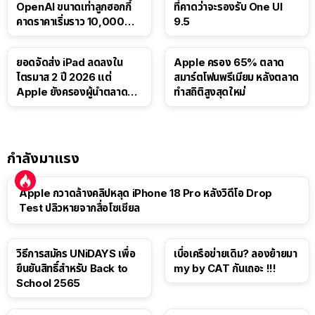
OpenAI ขนาดเท่าลูกฮอกกี้
ที่คาดว่าจะรองรับ One UI
คาดราคาเริ่มราว 10,000
9.5
บาท
ยอดจัดส่ง iPad ลดลงใน
Apple ครอง 65% ตลาด
ไตรมาส 2 ปี 2026 แต่
สมาร์ตโฟนพรีเมียม หลังตลาด
Apple ยังครองผู้นำตลาด
ทำสถิติสูงสุดใหม่
แท็บเล็ต
กำลังมาแรง
Apple กวาดล้างคลิปหลุด iPhone 18 Pro หลังวิดีโอ Drop
Test ปลิวหายจากสื่อโซเชียล
วิธีการสมัคร UNiDAYS เพื่อ
เบื่อเครือข่ายเดิม? ลองย้ายมา
ยืนยันสิทธิ์สำหรับ Back to
my by CAT กันเถอะ !!!
School 2565