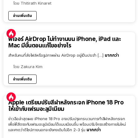
โดย
Thitirath Kinaret
อ่านเพิ่มเติม
ฟีเจอร์ AirDrop ไม่ทำงานบน iPhone, iPad และ
Mac มีขั้นตอนแก้ไขอย่างไร
มากกว่า
สำหรับคนที่ส่งไฟล์หรือรูปภาพผ่าน AirDrop อยู่เป็นประจำ […]
โดย
Zakura Kim
อ่านเพิ่มเติม
Apple เตรียมปรับสีฝาหลังกระจก iPhone 18 Pro
ให้เข้ากับเฟรมอะลูมิเนียม
ข่าวลือล่าสุดเผย iPhone 18 Pro อาจปรับปรุงกระบวนการทำสีฝาหลังกระจก
เพื่อให้สีตรงกับเฟรมอะลูมิเนียมได้แนบเนียนขึ้น พร้อมปรับโครงสร้างภายในใหม่
มากกว่า
และคาดว่าดีไซน์ภายนอกจะยังคงเดิมไปอีก 2-3 รุ่น