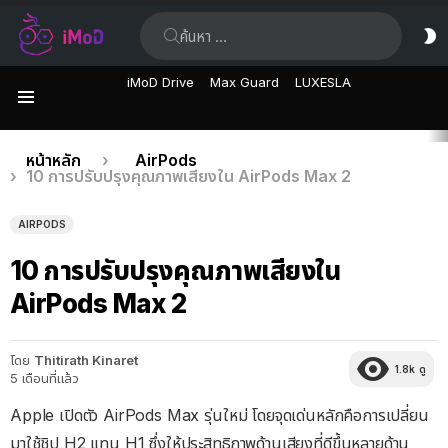
ค้นหา:
ส
ผิ
iMoD Drive
Max Guard
LUXESLA
เมนู
เรื่อง
คุณอยู่ที่นี่:
หน้าหลัก
AirPods
10 การปรับปรุงคุณภาพเสียงใน AirPods Max 2
ล่าสุด
AIRPODS
10 การปรับปรุงคุณภาพเสียงใน
AirPods Max 2
โดย
Thitirath Kinaret
1.8k
ดู
5 เดือนที่แล้ว
Apple เปิดตัว AirPods Max รุ่นใหม่ โดยจุดเด่นหลักคือการเปลี่ยน
มาใช้ชิป H2 แทน H1 ซึ่งให้ประสิทธิภาพด้านเสียงที่ดีขึ้นหลายด้าน