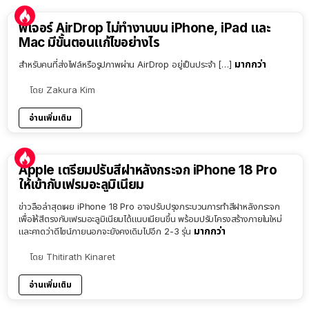
ฟีเจอร์ AirDrop ไม่ทำงานบน iPhone, iPad และ
Mac มีขั้นตอนแก้ไขอย่างไร
มากกว่า
สำหรับคนที่ส่งไฟล์หรือรูปภาพผ่าน AirDrop อยู่เป็นประจำ […]
โดย
Zakura Kim
อ่านเพิ่มเติม
Apple เตรียมปรับสีฝาหลังกระจก iPhone 18 Pro
ให้เข้ากับเฟรมอะลูมิเนียม
ข่าวลือล่าสุดเผย iPhone 18 Pro อาจปรับปรุงกระบวนการทำสีฝาหลังกระจก
เพื่อให้สีตรงกับเฟรมอะลูมิเนียมได้แนบเนียนขึ้น พร้อมปรับโครงสร้างภายในใหม่
มากกว่า
และคาดว่าดีไซน์ภายนอกจะยังคงเดิมไปอีก 2-3 รุ่น
โดย
Thitirath Kinaret
อ่านเพิ่มเติม