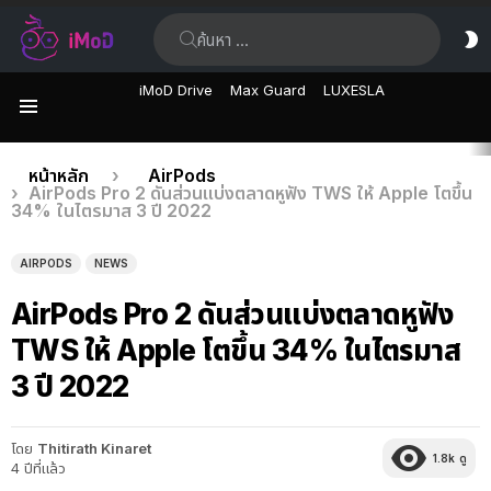
ค้นหา:
ส
ผิ
iMoD Drive
Max Guard
LUXESLA
เมนู
เรื่อง
คุณอยู่ที่นี่:
หน้าหลัก
AirPods
AirPods Pro 2 ดันส่วนแบ่งตลาดหูฟัง TWS ให้ Apple โตขึ้น
ล่าสุด
34% ในไตรมาส 3 ปี 2022
AIRPODS
NEWS
AirPods Pro 2 ดันส่วนแบ่งตลาดหูฟัง
TWS ให้ Apple โตขึ้น 34% ในไตรมาส
3 ปี 2022
โดย
Thitirath Kinaret
1.8k
ดู
4 ปีที่แล้ว