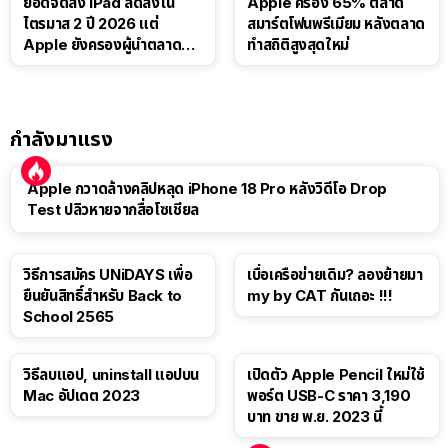
ยอดจัดส่ง iPad ลดลงใน
Apple ครอง 65% ตลาด
ไตรมาส 2 ปี 2026 แต่
สมาร์ตโฟนพรีเมียม หลังตลาด
Apple ยังครองผู้นำตลาด
ทำสถิติสูงสุดใหม่
แท็บเล็ต
กำลังมาแรง
Apple กวาดล้างคลิปหลุด iPhone 18 Pro หลังวิดีโอ Drop
Test ปลิวหายจากสื่อโซเชียล
วิธีการสมัคร UNiDAYS เพื่อ
เบื่อเครือข่ายเดิม? ลองย้ายมา
ยืนยันสิทธิ์สำหรับ Back to
my by CAT กันเถอะ !!!
School 2565
วิธีลบแอป, uninstall แอปบน
เปิดตัว Apple Pencil ใหม่ใช้
Mac อัปเดต 2023
พอร์ต USB-C ราคา 3,190
บาท ขาย พ.ย. 2023 นี้