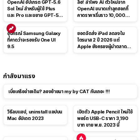
OpenAI อัปเกรด GPT-5.6
ลือ! ลำโพง AI ตัวใหม่จาก
Sol ใหม่ สำหรับผู้ใช้ Plus
OpenAI ขนาดเท่าลูกฮอกกี้
และ Pro และขยาย GPT-5.6
คาดราคาเริ่มราว 10,000
Luna ให้ผู้ใช้ฟรี
บาท
อุปกรณ์ Samsung Galaxy
ยอดจัดส่ง iPad ลดลงใน
ที่คาดว่าจะรองรับ One UI
ไตรมาส 2 ปี 2026 แต่
9.5
Apple ยังครองผู้นำตลาด
แท็บเล็ต
กำลังมาแรง
เบื่อเครือข่ายเดิม? ลองย้ายมา my by CAT กันเถอะ !!!
วิธีลบแอป, uninstall แอปบน
เปิดตัว Apple Pencil ใหม่ใช้
Mac อัปเดต 2023
พอร์ต USB-C ราคา 3,190
บาท ขาย พ.ย. 2023 นี้