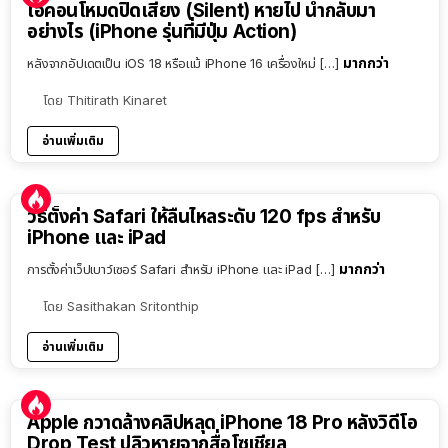
ไอคอนโหมดปิดเสียง (Silent) หายไป นำกลับมา
อย่างไร (iPhone รุ่นที่มีปุ่ม Action)
มากกว่า
หลังจากอัปเดตเป็น iOS 18 หรือแม้ iPhone 16 เครื่องใหม่ […]
โดย
Thitirath Kinaret
อ่านเพิ่มเติม
วิธีตั้งค่า Safari ให้ลื่นไหลระดับ 120 fps สำหรับ
iPhone และ iPad
มากกว่า
การตั้งค่าเว็ปเบาว์เซอร์ Safari สำหรับ iPhone และ iPad […]
โดย
Sasithakan Sritonthip
อ่านเพิ่มเติม
Apple กวาดล้างคลิปหลุด iPhone 18 Pro หลังวิดีโอ
Drop Test ปลิวหายจากสื่อโซเชียล