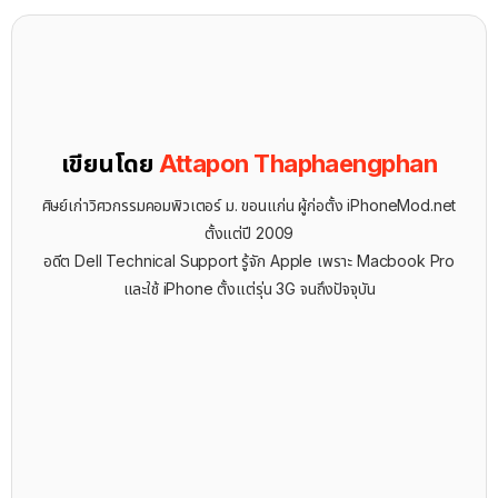
เขียนโดย
Attapon Thaphaengphan
ศิษย์เก่าวิศวกรรมคอมพิวเตอร์ ม. ขอนแก่น ผู้ก่อตั้ง iPhoneMod.net
ตั้งแต่ปี 2009
อดีต Dell Technical Support รู้จัก ​Apple เพราะ Macbook Pro
และใช้ iPhone ตั้งแต่รุ่น 3G จนถึงปัจจุบัน