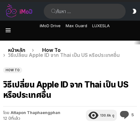
ค้นหา:
ส
ผิ
iMoD Drive
Max Guard
LUXESLA
เมนู
เรื่อง
คุณอยู่ที่นี่:
หน้าหลัก
How To
วิธีเปลี่ยน Apple ID จาก Thai เป็น US หรือประเทศอื่น
ล่าสุด
HOW TO
วิธีเปลี่ยน Apple ID จาก Thai เป็น US
หรือประเทศอื่น
โดย
Attapon Thaphaengphan
คว
5
130.6k
ดู
12 ปีที่แล้ว
คิด
เห็