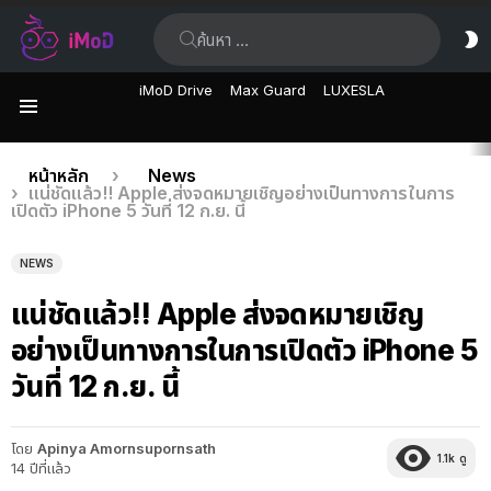
ค้นหา:
ส
ผิ
iMoD Drive
Max Guard
LUXESLA
เมนู
เรื่อง
คุณอยู่ที่นี่:
หน้าหลัก
News
แน่ชัดแล้ว!! Apple ส่งจดหมายเชิญอย่างเป็นทางการในการ
ล่าสุด
เปิดตัว iPhone 5 วันที่ 12 ก.ย. นี้
NEWS
แน่ชัดแล้ว!! Apple ส่งจดหมายเชิญ
อย่างเป็นทางการในการเปิดตัว iPhone 5
วันที่ 12 ก.ย. นี้
โดย
Apinya Amornsupornsath
1.1k
ดู
14 ปีที่แล้ว