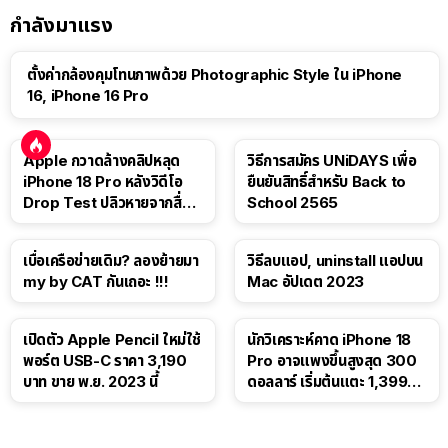
กำลังมาแรง
ตั้งค่ากล้องคุมโทนภาพด้วย Photographic Style ใน iPhone
16, iPhone 16 Pro
Apple กวาดล้างคลิปหลุด
วิธีการสมัคร UNiDAYS เพื่อ
iPhone 18 Pro หลังวิดีโอ
ยืนยันสิทธิ์สำหรับ Back to
Drop Test ปลิวหายจากสื่อ
School 2565
โซเชียล
เบื่อเครือข่ายเดิม? ลองย้ายมา
วิธีลบแอป, uninstall แอปบน
my by CAT กันเถอะ !!!
Mac อัปเดต 2023
เปิดตัว Apple Pencil ใหม่ใช้
นักวิเคราะห์คาด iPhone 18
พอร์ต USB-C ราคา 3,190
Pro อาจแพงขึ้นสูงสุด 300
บาท ขาย พ.ย. 2023 นี้
ดอลลาร์ เริ่มต้นแตะ 1,399
ดอลลาร์