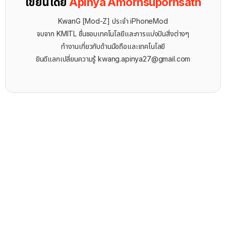
เขียนโดย
Apinya Amornsupornsath
KwanG [Mod-Z] ประจำ iPhoneMod
จบจาก KMITL ชื่นชอบเทคโนโลยีและการแบ่งปันสิ่งต่างๆ
ทำงานเกี่ยวกับด้านมือถือและเทคโนโลยี
ยินดีแลกเปลี่ยนความรู้
kwang.apinya27@gmail.com