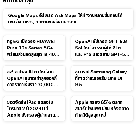
อัปเดตล่าสุด
Google Maps อัปเกรด Ask Maps ให้ทำงานหลายขั้นตอนได้
เช่น สั่งอาหาร, ติดตามขนส่งสาธารณะ
ทรู 5G เปิดจอง HUAWEI
OpenAI อัปเกรด GPT-5.6
Pura 90s Series 5G+
Sol ใหม่ สำหรับผู้ใช้ Plus
พร้อมส่วนลดสูงสุด 19,400
และ Pro และขยาย GPT-5.6
บาท
Luna ให้ผู้ใช้ฟรี
ลือ! ลำโพง AI ตัวใหม่จาก
อุปกรณ์ Samsung Galaxy
OpenAI ขนาดเท่าลูกฮอกกี้
ที่คาดว่าจะรองรับ One UI
คาดราคาเริ่มราว 10,000
9.5
บาท
ยอดจัดส่ง iPad ลดลงใน
Apple ครอง 65% ตลาด
ไตรมาส 2 ปี 2026 แต่
สมาร์ตโฟนพรีเมียม หลังตลาด
Apple ยังครองผู้นำตลาด
ทำสถิติสูงสุดใหม่
แท็บเล็ต