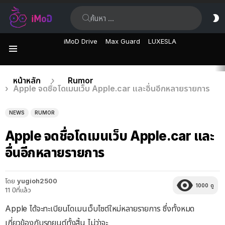
ค้นหา:
ส
ผิ
iMoD Drive
Max Guard
LUXESLA
เมนู
เรื่อง
คุณอยู่ที่นี่:
หน้าหลัก
Rumor
Apple จดชื่อโดเมนเว็บ Apple.car และอื่นอีกหลายรายการ
ล่าสุด
NEWS
RUMOR
Apple จดชื่อโดเมนเว็บ Apple.car และ
อื่นอีกหลายรายการ
โดย
yugioh2500
1000
ดู
11 ปีที่แล้ว
Apple ได้จะทะเบียนโดเมนเว็บไซต์ใหม่หลายรายการ ซึ่งทั้งหมด
เกี่ยวข้องกับรถยนต์ทั้งสิ้น ไม่ว่าจะ