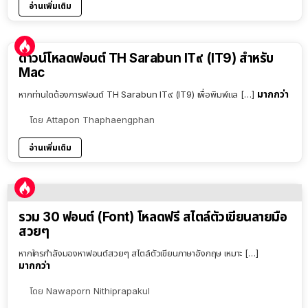
อ่านเพิ่มเติม
ดาวน์โหลดฟอนต์ TH Sarabun IT๙ (IT9) สำหรับ
Mac
มากกว่า
หากท่านใดต้องการฟอนต์ TH Sarabun IT๙ (IT9) เพื่อพิมพ์แล […]
โดย
Attapon Thaphaengphan
อ่านเพิ่มเติม
รวม 30 ฟอนต์ (Font) โหลดฟรี สไตล์ตัวเขียนลายมือ
สวยๆ
หากใครกำลังมองหาฟอนต์สวยๆ สไตล์ตัวเขียนภาษาอังกฤษ เหมาะ […]
มากกว่า
โดย
Nawaporn Nithiprapakul