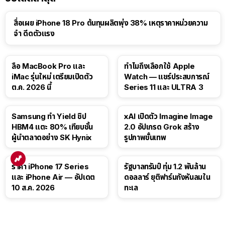
สื่อเผย iPhone 18 Pro ต้นทุนผลิตพุ่ง 38% เหตุราคาหน่วยความ
จำ ดีดตัวแรง
15:01
ลือ MacBook Pro และ
ทำไมถึงเลือกใช้ Apple
iMac รุ่นใหม่ เตรียมเปิดตัว
Watch — แชร์ประสบการณ์
ต.ค. 2026 นี้
Series 11 และ ULTRA 3
Samsung ทำ Yield ชิป
xAI เปิดตัว Imagine Image
HBM4 แตะ 80% เทียบชั้น
2.0 อัปเกรด Grok สร้าง
ผู้นำตลาดอย่าง SK Hynix
รูปภาพขั้นเทพ
ราคา iPhone 17 Series
รัฐบาลทรัมป์ ทุ่ม 1.2 พันล้าน
และ iPhone Air — อัปเดต
ดอลลาร์ ยุติฟาร์มกังหันลมใน
10 ส.ค. 2026
ทะเล