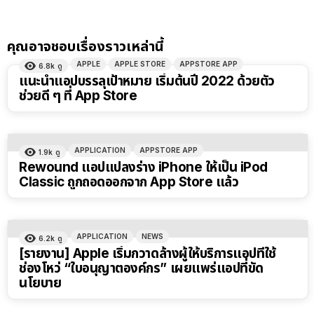
คุณอาจชอบเรื่องราวเหล่านี้
APPLE
APPLE STORE
APPSTORE APP
6.8k
ดู
แนะนำแอปบรรลุเป้าหมาย เริ่มต้นปี 2022 ด้วยตัว
ช่วยดี ๆ ที่ App Store
APPLICATION
APPSTORE APP
1.9k
ดู
Rewound แอปแปลงร่าง iPhone ให้เป็น iPod
Classic ถูกถอดออกจาก App Store แล้ว
APPLICATION
NEWS
6.2k
ดู
[รายงาน] Apple เริ่มกวาดล้างผู้ให้บริการแอปที่ใช้
ช่องโหว่ “ใบอนุญาตองค์กร” เผยแพร่แอปที่ขัด
นโยบาย