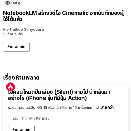
1.9k
ดู
NotebookLM สร้างวิดีโอ Cinematic จากบันทึกของผู้
ใช้ได้แล้ว
โดย
Nattida Suriyodara
5 เดือนที่แล้ว
อ่านเพิ่มเติม
เรื่องห้ามพลาด
ไอคอนโหมดปิดเสียง (Silent) หายไป นำกลับมา
อย่างไร (iPhone รุ่นที่มีปุ่ม Action)
มากกว่า
หลังจากอัปเดตเป็น iOS 18 หรือแม้ iPhone 16 เครื่องใหม่ […]
โดย
Thitirath Kinaret
อ่านเพิ่มเติม