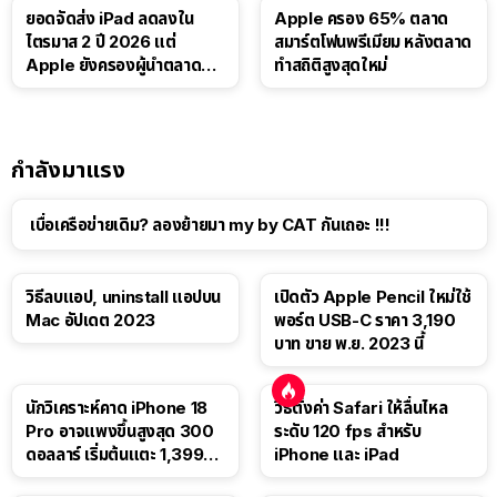
ยอดจัดส่ง iPad ลดลงใน
Apple ครอง 65% ตลาด
ไตรมาส 2 ปี 2026 แต่
สมาร์ตโฟนพรีเมียม หลังตลาด
Apple ยังครองผู้นำตลาด
ทำสถิติสูงสุดใหม่
แท็บเล็ต
กำลังมาแรง
เบื่อเครือข่ายเดิม? ลองย้ายมา my by CAT กันเถอะ !!!
วิธีลบแอป, uninstall แอปบน
เปิดตัว Apple Pencil ใหม่ใช้
Mac อัปเดต 2023
พอร์ต USB-C ราคา 3,190
บาท ขาย พ.ย. 2023 นี้
นักวิเคราะห์คาด iPhone 18
วิธีตั้งค่า Safari ให้ลื่นไหล
Pro อาจแพงขึ้นสูงสุด 300
ระดับ 120 fps สำหรับ
ดอลลาร์ เริ่มต้นแตะ 1,399
iPhone และ iPad
ดอลลาร์