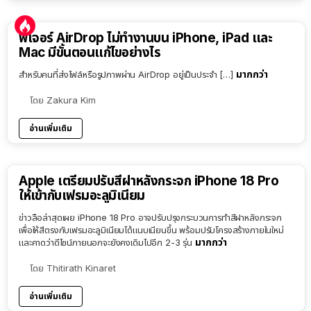
ฟีเจอร์ AirDrop ไม่ทำงานบน iPhone, iPad และ
Mac มีขั้นตอนแก้ไขอย่างไร
มากกว่า
สำหรับคนที่ส่งไฟล์หรือรูปภาพผ่าน AirDrop อยู่เป็นประจำ […]
โดย
Zakura Kim
อ่านเพิ่มเติม
Apple เตรียมปรับสีฝาหลังกระจก iPhone 18 Pro
ให้เข้ากับเฟรมอะลูมิเนียม
ข่าวลือล่าสุดเผย iPhone 18 Pro อาจปรับปรุงกระบวนการทำสีฝาหลังกระจก
เพื่อให้สีตรงกับเฟรมอะลูมิเนียมได้แนบเนียนขึ้น พร้อมปรับโครงสร้างภายในใหม่
มากกว่า
และคาดว่าดีไซน์ภายนอกจะยังคงเดิมไปอีก 2-3 รุ่น
โดย
Thitirath Kinaret
อ่านเพิ่มเติม