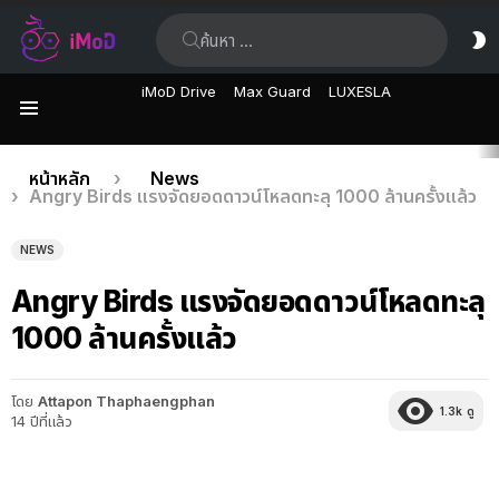
ค้นหา:
ส
ผิ
iMoD Drive
Max Guard
LUXESLA
เมนู
เรื่อง
คุณอยู่ที่นี่:
หน้าหลัก
News
Angry Birds แรงจัดยอดดาวน์โหลดทะลุ 1000 ล้านครั้งแล้ว
ล่าสุด
NEWS
Angry Birds แรงจัดยอดดาวน์โหลดทะลุ
1000 ล้านครั้งแล้ว
โดย
Attapon Thaphaengphan
1.3k
ดู
14 ปีที่แล้ว