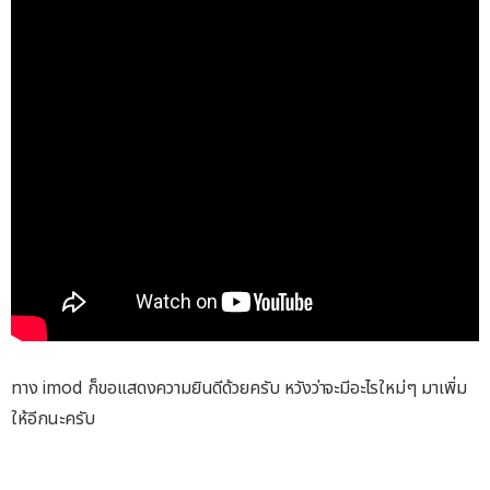
ทาง imod ก็ขอแสดงความยินดีด้วยครับ หวังว่าจะมีอะไรใหม่ๆ มาเพิ่ม
ให้อีกนะครับ