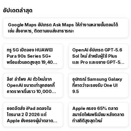
อัปเดตล่าสุด
Google Maps อัปเกรด Ask Maps ให้ทำงานหลายขั้นตอนได้
เช่น สั่งอาหาร, ติดตามขนส่งสาธารณะ
ทรู 5G เปิดจอง HUAWEI
OpenAI อัปเกรด GPT-5.6
Pura 90s Series 5G+
Sol ใหม่ สำหรับผู้ใช้ Plus
พร้อมส่วนลดสูงสุด 19,400
และ Pro และขยาย GPT-5.6
บาท
Luna ให้ผู้ใช้ฟรี
ลือ! ลำโพง AI ตัวใหม่จาก
อุปกรณ์ Samsung Galaxy
OpenAI ขนาดเท่าลูกฮอกกี้
ที่คาดว่าจะรองรับ One UI
คาดราคาเริ่มราว 10,000
9.5
บาท
ยอดจัดส่ง iPad ลดลงใน
Apple ครอง 65% ตลาด
ไตรมาส 2 ปี 2026 แต่
สมาร์ตโฟนพรีเมียม หลังตลาด
Apple ยังครองผู้นำตลาด
ทำสถิติสูงสุดใหม่
แท็บเล็ต