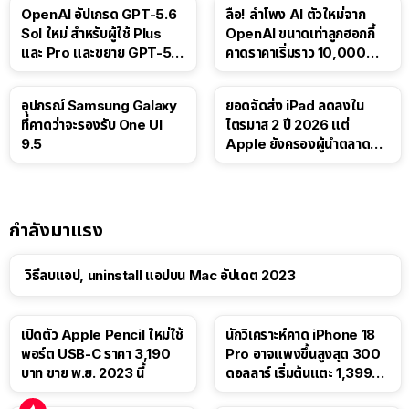
OpenAI อัปเกรด GPT-5.6
ลือ! ลำโพง AI ตัวใหม่จาก
Sol ใหม่ สำหรับผู้ใช้ Plus
OpenAI ขนาดเท่าลูกฮอกกี้
และ Pro และขยาย GPT-5.6
คาดราคาเริ่มราว 10,000
Luna ให้ผู้ใช้ฟรี
บาท
อุปกรณ์ Samsung Galaxy
ยอดจัดส่ง iPad ลดลงใน
ที่คาดว่าจะรองรับ One UI
ไตรมาส 2 ปี 2026 แต่
9.5
Apple ยังครองผู้นำตลาด
แท็บเล็ต
กำลังมาแรง
วิธีลบแอป, uninstall แอปบน Mac อัปเดต 2023
เปิดตัว Apple Pencil ใหม่ใช้
นักวิเคราะห์คาด iPhone 18
พอร์ต USB-C ราคา 3,190
Pro อาจแพงขึ้นสูงสุด 300
บาท ขาย พ.ย. 2023 นี้
ดอลลาร์ เริ่มต้นแตะ 1,399
ดอลลาร์