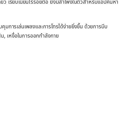
เดียว เรียบเนียนไร้รอยต่อ
ยังมี
ลำโพง
ในตัว
สำหรับ
แอป
ค้นหา
คุมการเล่นเพลงและการโทรได้ง่ายยิ่งขึ้น ด้วยการบีบ
นฝน, เหงื่อในการออกกำลังกาย