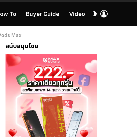
เข้า
สลับ
ow To
Buyer Guide
Video
สู่
ผิว
ระบบ
40:16
rPods Max
สนับสนุนโดย