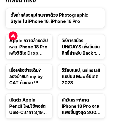
กำลังมาแรง
ตั้งค่ากล้องคุมโทนภาพด้วย Photographic
Style ใน iPhone 16, iPhone 16 Pro
Apple กวาดล้างคลิป
วิธีการสมัคร
หลุด iPhone 18 Pro
UNiDAYS เพื่อยืนยัน
หลังวิดีโอ Drop
สิทธิ์สำหรับ Back to
Test ปลิวหายจากสื่อ
School 2565
โซเชียล
เบื่อเครือข่ายเดิม?
วิธีลบแอป, uninstall
ลองย้ายมา my by
แอปบน Mac อัปเดต
CAT กันเถอะ !!!
2023
เปิดตัว Apple
นักวิเคราะห์คาด
Pencil ใหม่ใช้พอร์ต
iPhone 18 Pro อาจ
USB-C ราคา 3,190
แพงขึ้นสูงสุด 300
บาท ขาย พ.ย. 2023
ดอลลาร์ เริ่มต้นแตะ
นี้
1,399 ดอลลาร์