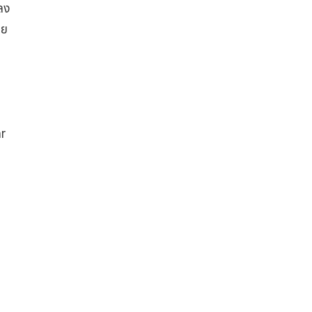
กลง
าย
r