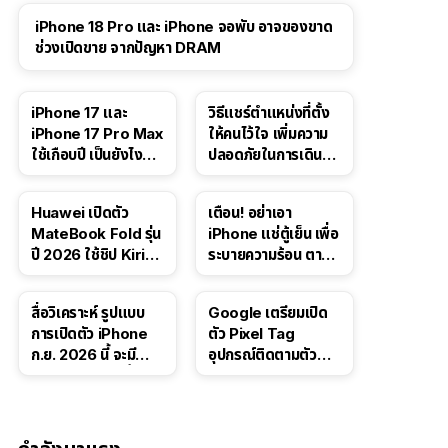
iPhone 18 Pro และ iPhone จอพับ อาจของขาด
ช่วงเปิดขาย จากปัญหา DRAM
41:47
iPhone 17 และ
วิธีแชร์ตำแหน่งที่ตั้ง
iPhone 17 Pro Max
ให้คนไว้ใจ เพิ่มความ
ใช้เกือบปี เป็นยังไง
ปลอดภัยในการเดิน
บ้าง — เล่า
ทาง สำหรับ iPhone,
ประสบการณ์จริง
iPad
Huawei เปิดตัว
เตือน! อย่าเอา
MateBook Fold รุ่น
iPhone แช่ตู้เย็น เพื่อ
ปี 2026 ใช้ชิป Kirin
ระบายความร้อน ตาม
X90 Plus
คำแนะนำใน TikTok
สื่อวิเคราะห์ รูปแบบ
Google เตรียมเปิด
การเปิดตัว iPhone
ตัว Pixel Tag
ก.ย. 2026 นี้ จะมี
อุปกรณ์ติดตามตัว
“ชีวิตชีวา” มากขึ้น
ราคาเดียวกับ AirTag