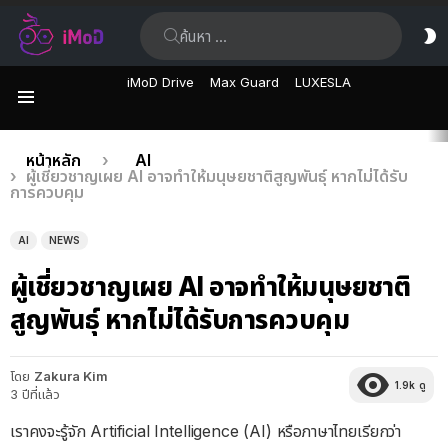
ค้นหา:
ส
ผิ
iMoD Drive
Max Guard
LUXESLA
เมนู
เรื่อง
คุณอยู่ที่นี่:
หน้าหลัก
AI
ผู้เชี่ยวชาญเผย AI อาจทำให้มนุษยชาติสูญพันธุ์ หากไม่ได้รับ
ล่าสุด
การควบคุม
AI
NEWS
ผู้เชี่ยวชาญเผย AI อาจทำให้มนุษยชาติ
สูญพันธุ์ หากไม่ได้รับการควบคุม
โดย
Zakura Kim
1.9k
ดู
3 ปีที่แล้ว
เราคงจะรู้จัก Artificial Intelligence (AI) หรือภาษาไทยเรียกว่า