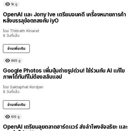
1k
ดู
OpenAI และ Jony Ive เตรียมจบคดี เครื่องหมายการค้า
หลังบรรลุข้อตกลงกับ iyO
โดย
Thitirath Kinaret
9 วันที่แล้ว
อ่านเพิ่มเติม
865
ดู
Google Photos เพิ่มปุ่มถ่ายรูปด่วน! ใช้ร่วมกับ AI แก้ไข
ภาพได้ทันทีไม่ต้องสลับแอป
โดย
Saktaphat Kordjan
9 วันที่แล้ว
อ่านเพิ่มเติม
610
ดู
OpenAI เตรียมลุยตลาดฮาร์ดแวร์ ส่งลำโพงอัจฉริยะ และ