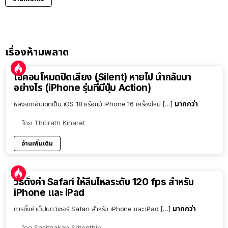
เรื่องห้ามพลาด
ไอคอนโหมดปิดเสียง (Silent) หายไป นำกลับมา
อย่างไร (iPhone รุ่นที่มีปุ่ม Action)
มากกว่า
หลังจากอัปเดตเป็น iOS 18 หรือแม้ iPhone 16 เครื่องใหม่ […]
โดย
Thitirath Kinaret
อ่านเพิ่มเติม
วิธีตั้งค่า Safari ให้ลื่นไหลระดับ 120 fps สำหรับ
iPhone และ iPad
มากกว่า
การตั้งค่าเว็ปเบาว์เซอร์ Safari สำหรับ iPhone และ iPad […]
โดย
Sasithakan Sritonthip