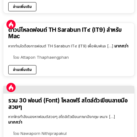
อ่านเพิ่มเติม
ดาวน์โหลดฟอนต์ TH Sarabun IT๙ (IT9) สำหรับ
Mac
มากกว่า
หากท่านใดต้องการฟอนต์ TH Sarabun IT๙ (IT9) เพื่อพิมพ์แล […]
โดย
Attapon Thaphaengphan
อ่านเพิ่มเติม
รวม 30 ฟอนต์ (Font) โหลดฟรี สไตล์ตัวเขียนลายมือ
สวยๆ
หากใครกำลังมองหาฟอนต์สวยๆ สไตล์ตัวเขียนภาษาอังกฤษ เหมาะ […]
มากกว่า
โดย
Nawaporn Nithiprapakul