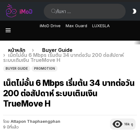
ค้นหา:
ส
ผิ
iMoD Drive
Max Guard
LUXESLA
เมนู
เรื่อง
คุณอยู่ที่นี่:
หน้าหลัก
Buyer Guide
เน็ตไม่อั้น 6 Mbps เริ่มต้น 34 บาทต่อวัน 200 ต่อสัปดาห์
ล่าสุด
ระบบเติมเงิน TrueMove H
BUYER GUIDE
PROMOTION
เน็ตไม่อั้น 6 Mbps เริ่มต้น 34 บาทต่อวัน
200 ต่อสัปดาห์ ระบบเติมเงิน
TrueMove H
โดย
Attapon Thaphaengphan
16k
ดู
9 ปีที่แล้ว