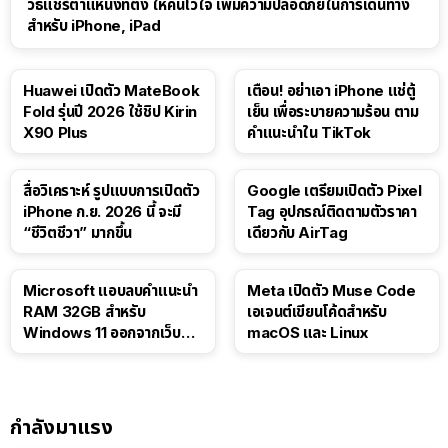
วิธีแชร์ตำแหน่งที่ตั้ง ให้คนไว้ใจ เพิ่มความปลอดภัยในการเดินทาง
สำหรับ iPhone, iPad
Huawei เปิดตัว MateBook
เตือน! อย่าเอา iPhone แช่ตู้
Fold รุ่นปี 2026 ใช้ชิป Kirin
เย็น เพื่อระบายความร้อน ตาม
X90 Plus
คำแนะนำใน TikTok
สื่อวิเคราะห์ รูปแบบการเปิดตัว
Google เตรียมเปิดตัว Pixel
iPhone ก.ย. 2026 นี้ จะมี
Tag อุปกรณ์ติดตามตัวราคา
“ชีวิตชีวา” มากขึ้น
เดียวกับ AirTag
Microsoft แอบลบคำแนะนำ
Meta เปิดตัว Muse Code
RAM 32GB สำหรับ
เอเจนต์เขียนโค้ดสำหรับ
Windows 11 ออกจากเว็บตัว
macOS และ Linux
เอง
กำลังมาแรง