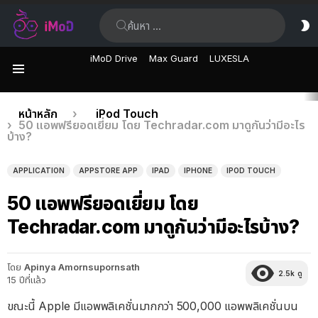
ค้นหา:
ส
ผิ
iMoD Drive
Max Guard
LUXESLA
เมนู
เรื่อง
คุณอยู่ที่นี่:
หน้าหลัก
iPod Touch
50 แอพฟรียอดเยี่ยม โดย Techradar.com มาดูกันว่ามีอะไร
ล่าสุด
บ้าง?
APPLICATION
APPSTORE APP
IPAD
IPHONE
IPOD TOUCH
50 แอพฟรียอดเยี่ยม โดย
Techradar.com มาดูกันว่ามีอะไรบ้าง?
โดย
Apinya Amornsupornsath
2.5k
ดู
15 ปีที่แล้ว
ขณะนี้ Apple มีแอพพลิเคชั่นมากกว่า 500,000 แอพพลิเคชั่นบน