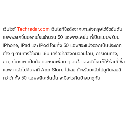
เว็บไซต์
Techradar.com
เว็บไอทีชื่อดังจากเกาะอังกฤษได้จัดอันดับ
แอพพลิเคชั่นยอดเยี่ยมจำนวน 50 แอพพลิเคชั่น ที่เป็นแบบฟรีบน
iPhone, iPad และ iPod โดยทั้ง 50 แอพฯจะแบ่งออกเป็นประเภท
ต่าง ๆ ตามการใช้งาน เช่น เครือข่ายสังคมออนไลน์, การเดินทาง,
ข่าว, ถ่ายภาพ เป็นต้น และหากเพื่อน ๆ สนใจแอพตัวไหนก็ให้ก๊อปปี้ชื่อ
แอพฯ แล้วไปค้นหาที่ App Store ได้เลย ถ้าพร้อมแล้วไปดูกันเลยดี
กว่าว่า ทั้ง 50 แอพพลิเคชั่นนั้น จะมีอะไรกันบ้างมาดูกัน