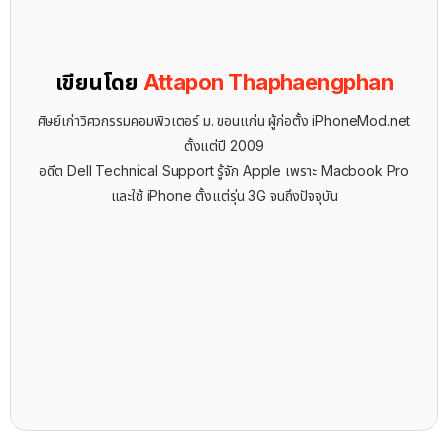
เขียนโดย
Attapon Thaphaengphan
ศิษย์เก่าวิศวกรรมคอมพิวเตอร์ ม. ขอนแก่น ผู้ก่อตั้ง iPhoneMod.net
ตั้งแต่ปี 2009
อดีต Dell Technical Support รู้จัก ​Apple เพราะ Macbook Pro
และใช้ iPhone ตั้งแต่รุ่น 3G จนถึงปัจจุบัน