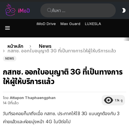
ค้นหา:
ส
ผิ
iMoD Drive
Max Guard
LUXESLA
เมนู
เรื่อง
คุณอยู่ที่นี่:
หน้าหลัก
News
กสทช. ออกใบอนุญาติ 3G ที่เป็นทางการให้ผู้ให้บริการแล้ว
ล่าสุด
NEWS
กสทช. ออกใบอนุญาติ 3G ที่เป็นทางการ
ให้ผู้ให้บริการแล้ว
โดย
Attapon Thaphaengphan
1.1k
ดู
14 ปีที่แล้ว
วันทีรอคอยก็มาถึงเมื่อ กสทช. ประกาศให้ใช้ 3G แบบถูกต้องกับ 3
ค่ายแล้วและค่อยมุ่งหน้า 4G ในปีต่อไป