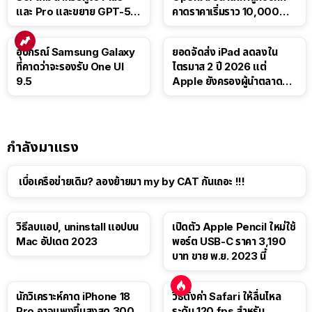
และ Pro และขยาย GPT-5.6
คาดราคาเริ่มราว 10,000
Luna ให้ผู้ใช้ฟรี
บาท
อุปกรณ์ Samsung Galaxy
ยอดจัดส่ง iPad ลดลงใน
ที่คาดว่าจะรองรับ One UI
ไตรมาส 2 ปี 2026 แต่
9.5
Apple ยังครองผู้นำตลาด
แท็บเล็ต
กำลังมาแรง
เบื่อเครือข่ายเดิม? ลองย้ายมา my by CAT กันเถอะ !!!
วิธีลบแอป, uninstall แอปบน
เปิดตัว Apple Pencil ใหม่ใช้
Mac อัปเดต 2023
พอร์ต USB-C ราคา 3,190
บาท ขาย พ.ย. 2023 นี้
นักวิเคราะห์คาด iPhone 18
วิธีตั้งค่า Safari ให้ลื่นไหล
Pro อาจแพงขึ้นสูงสุด 300
ระดับ 120 fps สำหรับ