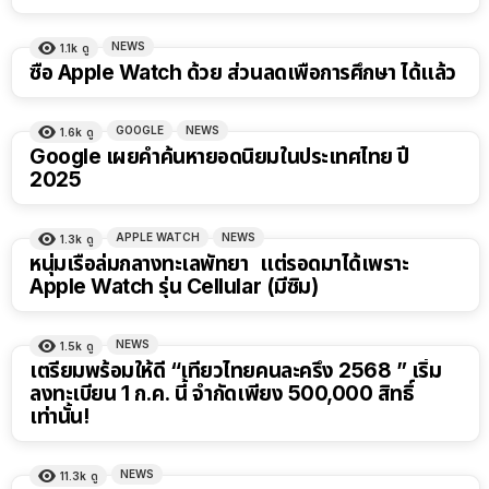
NEWS
1.1k
ดู
ซื้อ Apple Watch ด้วย ส่วนลดเพื่อการศึกษา ได้แล้ว
GOOGLE
NEWS
1.6k
ดู
Google เผยคำค้นหายอดนิยมในประเทศไทย ปี
2025
APPLE WATCH
NEWS
1.3k
ดู
หนุ่มเรือล่มกลางทะเลพัทยา แต่รอดมาได้เพราะ
Apple Watch รุ่น Cellular (มีซิม)
NEWS
1.5k
ดู
เตรียมพร้อมให้ดี “เที่ยวไทยคนละครึ่ง 2568 ” เริ่ม
ลงทะเบียน 1 ก.ค. นี้ จำกัดเพียง 500,000 สิทธิ์
เท่านั้น!
NEWS
11.3k
ดู