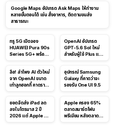
Google Maps อัปเกรด Ask Maps ให้ทำงาน
หลายขั้นตอนได้ เช่น สั่งอาหาร, ติดตามขนส่ง
สาธารณะ
ทรู 5G เปิดจอง
OpenAI อัปเกรด
HUAWEI Pura 90s
GPT-5.6 Sol ใหม่
Series 5G+ พร้อม
สำหรับผู้ใช้ Plus และ
ส่วนลดสูงสุด 19,400
Pro และขยาย GPT-
บาท
5.6 Luna ให้ผู้ใช้ฟรี
ลือ! ลำโพง AI ตัวใหม่
อุปกรณ์ Samsung
จาก OpenAI ขนาด
Galaxy ที่คาดว่าจะ
เท่าลูกฮอกกี้ คาดราคา
รองรับ One UI 9.5
เริ่มราว 10,000 บาท
ยอดจัดส่ง iPad ลด
Apple ครอง 65%
ลงในไตรมาส 2 ปี
ตลาดสมาร์ตโฟน
2026 แต่ Apple ยัง
พรีเมียม หลังตลาดทำ
ครองผู้นำตลาด
สถิติสูงสุดใหม่
แท็บเล็ต