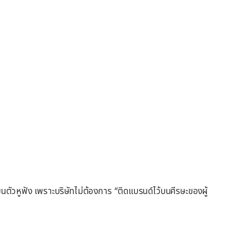
 บนตัวหูฟัง เพราะบริษัทไม่ต้องการ “ติดแบรนด์ไว้บนศีรษะของผู้