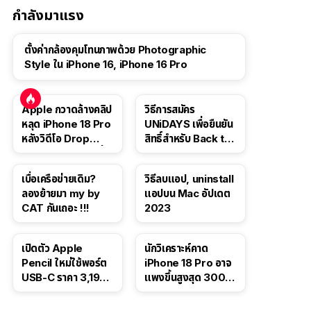
กำลังมาแรง
ตั้งค่ากล้องคุมโทนภาพด้วย Photographic
Style ใน iPhone 16, iPhone 16 Pro
Apple กวาดล้างคลิป
วิธีการสมัคร
หลุด iPhone 18 Pro
UNiDAYS เพื่อยืนยัน
หลังวิดีโอ Drop
สิทธิ์สำหรับ Back to
Test ปลิวหายจากสื่อ
School 2565
โซเชียล
เบื่อเครือข่ายเดิม?
วิธีลบแอป, uninstall
ลองย้ายมา my by
แอปบน Mac อัปเดต
CAT กันเถอะ !!!
2023
เปิดตัว Apple
นักวิเคราะห์คาด
Pencil ใหม่ใช้พอร์ต
iPhone 18 Pro อาจ
USB-C ราคา 3,190
แพงขึ้นสูงสุด 300
บาท ขาย พ.ย. 2023
ดอลลาร์ เริ่มต้นแตะ
นี้
1,399 ดอลลาร์