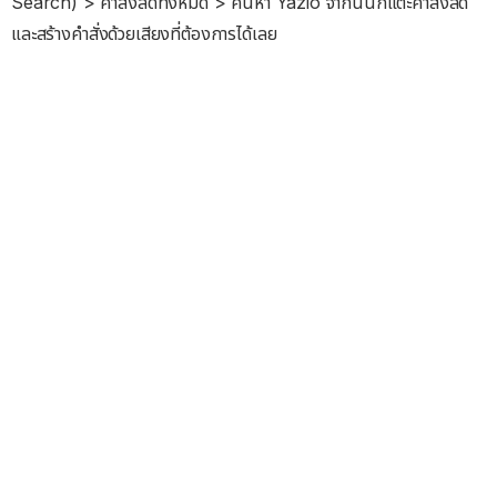
Search) > คำสั่งลัดทั้งหมด > ค้นหา Yazio จากนั้นก็แตะคำสั่งลัด
และสร้างคำสั่งด้วยเสียงที่ต้องการได้เลย