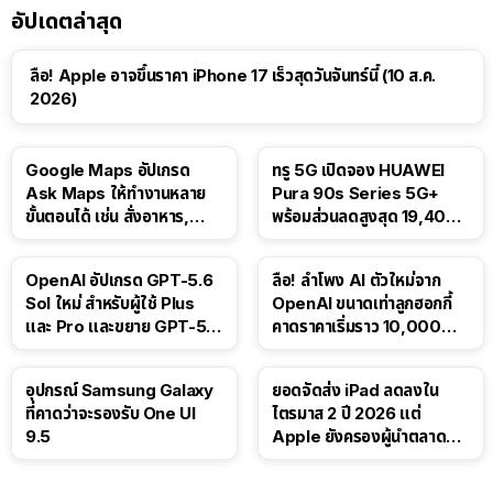
อัปเดตล่าสุด
ลือ! Apple อาจขึ้นราคา iPhone 17 เร็วสุดวันจันทร์นี้ (10 ส.ค.
2026)
Google Maps อัปเกรด
ทรู 5G เปิดจอง HUAWEI
Ask Maps ให้ทำงานหลาย
Pura 90s Series 5G+
ขั้นตอนได้ เช่น สั่งอาหาร,
พร้อมส่วนลดสูงสุด 19,400
ติดตามขนส่งสาธารณะ
บาท
OpenAI อัปเกรด GPT-5.6
ลือ! ลำโพง AI ตัวใหม่จาก
Sol ใหม่ สำหรับผู้ใช้ Plus
OpenAI ขนาดเท่าลูกฮอกกี้
และ Pro และขยาย GPT-5.6
คาดราคาเริ่มราว 10,000
Luna ให้ผู้ใช้ฟรี
บาท
อุปกรณ์ Samsung Galaxy
ยอดจัดส่ง iPad ลดลงใน
ที่คาดว่าจะรองรับ One UI
ไตรมาส 2 ปี 2026 แต่
9.5
Apple ยังครองผู้นำตลาด
แท็บเล็ต