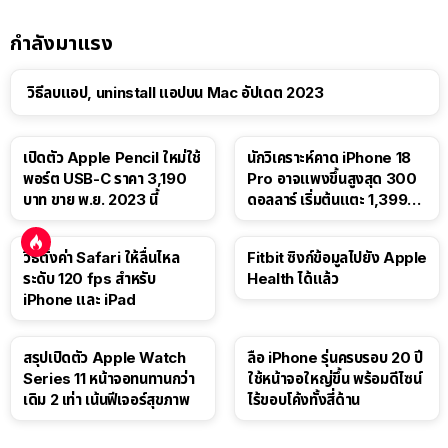
กำลังมาแรง
วิธีลบแอป, uninstall แอปบน Mac อัปเดต 2023
เปิดตัว Apple Pencil ใหม่ใช้
นักวิเคราะห์คาด iPhone 18
พอร์ต USB-C ราคา 3,190
Pro อาจแพงขึ้นสูงสุด 300
บาท ขาย พ.ย. 2023 นี้
ดอลลาร์ เริ่มต้นแตะ 1,399
ดอลลาร์
วิธีตั้งค่า Safari ให้ลื่นไหล
Fitbit ซิงก์ข้อมูลไปยัง Apple
ระดับ 120 fps สำหรับ
Health ได้แล้ว
iPhone และ iPad
สรุปเปิดตัว Apple Watch
ลือ iPhone รุ่นครบรอบ 20 ปี
Series 11 หน้าจอทนทานกว่า
ใช้หน้าจอใหญ่ขึ้น พร้อมดีไซน์
เดิม 2 เท่า เน้นฟีเจอร์สุขภาพ
ไร้ขอบโค้งทั้งสี่ด้าน