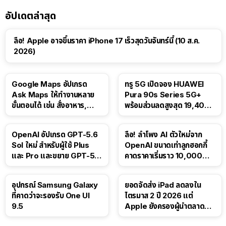
อัปเดตล่าสุด
ลือ! Apple อาจขึ้นราคา iPhone 17 เร็วสุดวันจันทร์นี้ (10 ส.ค.
2026)
Google Maps อัปเกรด
ทรู 5G เปิดจอง HUAWEI
Ask Maps ให้ทำงานหลาย
Pura 90s Series 5G+
ขั้นตอนได้ เช่น สั่งอาหาร,
พร้อมส่วนลดสูงสุด 19,400
ติดตามขนส่งสาธารณะ
บาท
OpenAI อัปเกรด GPT-5.6
ลือ! ลำโพง AI ตัวใหม่จาก
Sol ใหม่ สำหรับผู้ใช้ Plus
OpenAI ขนาดเท่าลูกฮอกกี้
และ Pro และขยาย GPT-5.6
คาดราคาเริ่มราว 10,000
Luna ให้ผู้ใช้ฟรี
บาท
อุปกรณ์ Samsung Galaxy
ยอดจัดส่ง iPad ลดลงใน
ที่คาดว่าจะรองรับ One UI
ไตรมาส 2 ปี 2026 แต่
9.5
Apple ยังครองผู้นำตลาด
แท็บเล็ต