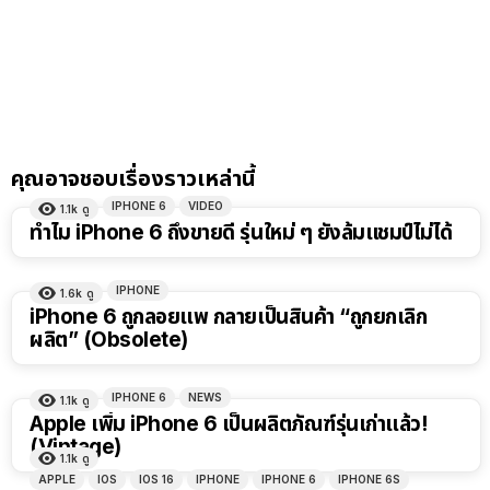
คุณอาจชอบเรื่องราวเหล่านี้
IPHONE 6
VIDEO
1.1k
ดู
ทำไม iPhone 6 ถึงขายดี รุ่นใหม่ ๆ ยังล้มแชมป์ไม่ได้
IPHONE
1.6k
ดู
iPhone 6 ถูกลอยแพ กลายเป็นสินค้า “ถูกยกเลิก
ผลิต” (Obsolete)
IPHONE 6
NEWS
1.1k
ดู
Apple เพิ่ม iPhone 6 เป็นผลิตภัณฑ์รุ่นเก่าแล้ว!
(Vintage)
1.1k
ดู
APPLE
IOS
IOS 16
IPHONE
IPHONE 6
IPHONE 6S