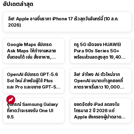
อัปเดตล่าสุด
ลือ! Apple อาจขึ้นราคา iPhone 17 เร็วสุดวันจันทร์นี้ (10 ส.ค.
2026)
Google Maps อัปเกรด
ทรู 5G เปิดจอง HUAWEI
Ask Maps ให้ทำงานหลาย
Pura 90s Series 5G+
ขั้นตอนได้ เช่น สั่งอาหาร,
พร้อมส่วนลดสูงสุด 19,400
ติดตามขนส่งสาธารณะ
บาท
OpenAI อัปเกรด GPT-5.6
ลือ! ลำโพง AI ตัวใหม่จาก
Sol ใหม่ สำหรับผู้ใช้ Plus
OpenAI ขนาดเท่าลูกฮอกกี้
และ Pro และขยาย GPT-5.6
คาดราคาเริ่มราว 10,000
Luna ให้ผู้ใช้ฟรี
บาท
อุปกรณ์ Samsung Galaxy
ยอดจัดส่ง iPad ลดลงใน
ที่คาดว่าจะรองรับ One UI
ไตรมาส 2 ปี 2026 แต่
9.5
Apple ยังครองผู้นำตลาด
แท็บเล็ต