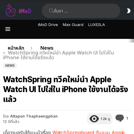
ค้นหา:
ส
ผิ
iMoD Drive
Max Guard
LUXESLA
เมนู
เรื่อง
คุณอยู่ที่นี่:
หน้าหลัก
News
WatchSpring ทวีคใหม่นำ Apple Watch UI ไปใส่ใน
ล่าสุด
iPhone ใช้งานได้จริงแล้ว
NEWS
WatchSpring ทวีคใหม่นำ Apple
Watch UI ไปใส่ใน iPhone ใช้งานได้จริง
แล้ว
โดย
Attapon Thaphaengphan
คว
1
1.2k
ดู
12 ปีที่แล้ว
คิด
เห็
เมื่อวานครับได้แนะนำเรื่อง
WatchSpringboard ต้นแบบ Apple