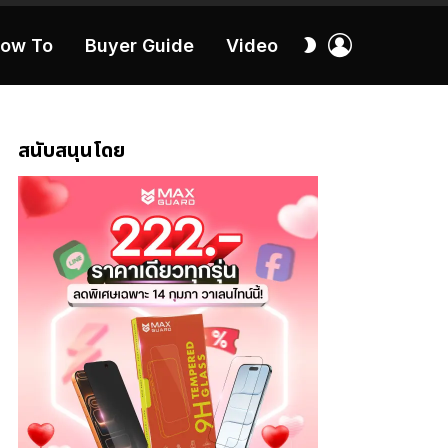
เข้า
สลับ
ow To
Buyer Guide
Video
สู่
ผิว
ระบบ
40:16
สนับสนุนโดย