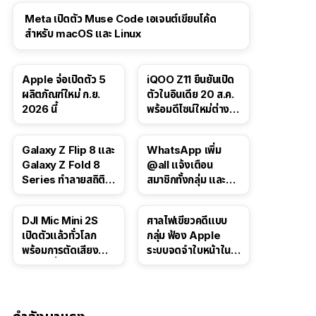
Meta เปิดตัว Muse Code เอเจนต์เขียนโค้ด
สำหรับ macOS และ Linux
Apple จ่อเปิดตัว 5
iQOO Z11 ยืนยันเปิด
ผลิตภัณฑ์ใหม่ ก.ย.
ตัวในอินเดีย 20 ส.ค.
2026 นี้
พร้อมดีไซน์ใหม่ต่าง
จากรุ่นจีน
Galaxy Z Flip 8 และ
WhatsApp เพิ่ม
Galaxy Z Fold 8
@all แจ้งเตือน
Series ทำลายสถิติ
สมาชิกทั้งกลุ่ม และอัป
ยอดจองในเกาหลีใต้
เกรดโพลล์สำหรับแช
ตกลุ่ม
DJI Mic Mini 2S
ศาลไฟเขียวคดีแบบ
เปิดตัวแล้วทั่วโลก
กลุ่ม ฟ้อง Apple
พร้อมการตัดเสียง
ระบบจดจำใบหน้าใน
รบกวนที่อัปเกรดให้ดี
Photos อาจเรียกค่า
ยิ่งขึ้นด้วย AI
เสียหายกว่า 3 หมื่น
ล้านดอลลาร์