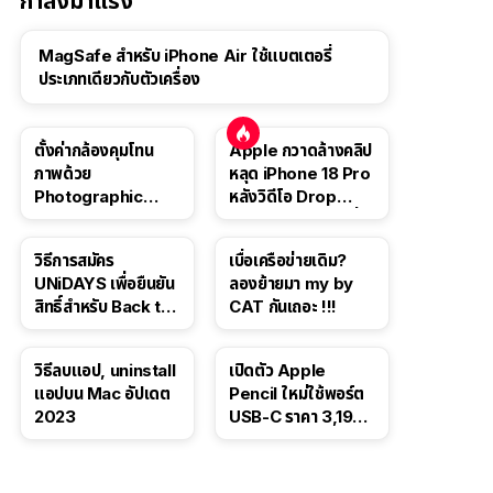
กำลังมาแรง
MagSafe สำหรับ iPhone Air ใช้แบตเตอรี่
ประเภทเดียวกับตัวเครื่อง
ตั้งค่ากล้องคุมโทน
Apple กวาดล้างคลิป
ภาพด้วย
หลุด iPhone 18 Pro
Photographic
หลังวิดีโอ Drop
Style ใน iPhone 16,
Test ปลิวหายจากสื่อ
iPhone 16 Pro
โซเชียล
วิธีการสมัคร
เบื่อเครือข่ายเดิม?
UNiDAYS เพื่อยืนยัน
ลองย้ายมา my by
สิทธิ์สำหรับ Back to
CAT กันเถอะ !!!
School 2565
วิธีลบแอป, uninstall
เปิดตัว Apple
แอปบน Mac อัปเดต
Pencil ใหม่ใช้พอร์ต
2023
USB-C ราคา 3,190
บาท ขาย พ.ย. 2023
นี้