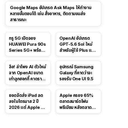
Google Maps อัปเกรด Ask Maps ให้ทำงาน
หลายขั้นตอนได้ เช่น สั่งอาหาร, ติดตามขนส่ง
สาธารณะ
ทรู 5G เปิดจอง
OpenAI อัปเกรด
HUAWEI Pura 90s
GPT-5.6 Sol ใหม่
Series 5G+ พร้อม
สำหรับผู้ใช้ Plus และ
ส่วนลดสูงสุด 19,400
Pro และขยาย GPT-
บาท
5.6 Luna ให้ผู้ใช้ฟรี
ลือ! ลำโพง AI ตัวใหม่
อุปกรณ์ Samsung
จาก OpenAI ขนาด
Galaxy ที่คาดว่าจะ
เท่าลูกฮอกกี้ คาดราคา
รองรับ One UI 9.5
เริ่มราว 10,000 บาท
ยอดจัดส่ง iPad ลด
Apple ครอง 65%
ลงในไตรมาส 2 ปี
ตลาดสมาร์ตโฟน
2026 แต่ Apple ยัง
พรีเมียม หลังตลาดทำ
ครองผู้นำตลาด
สถิติสูงสุดใหม่
แท็บเล็ต