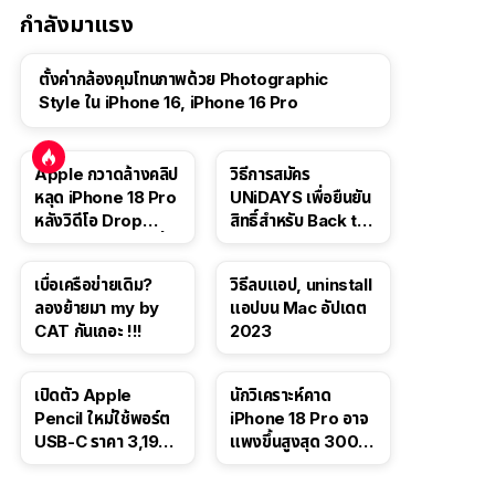
กำลังมาแรง
ตั้งค่ากล้องคุมโทนภาพด้วย Photographic
Style ใน iPhone 16, iPhone 16 Pro
Apple กวาดล้างคลิป
วิธีการสมัคร
หลุด iPhone 18 Pro
UNiDAYS เพื่อยืนยัน
หลังวิดีโอ Drop
สิทธิ์สำหรับ Back to
Test ปลิวหายจากสื่อ
School 2565
โซเชียล
เบื่อเครือข่ายเดิม?
วิธีลบแอป, uninstall
ลองย้ายมา my by
แอปบน Mac อัปเดต
CAT กันเถอะ !!!
2023
เปิดตัว Apple
นักวิเคราะห์คาด
Pencil ใหม่ใช้พอร์ต
iPhone 18 Pro อาจ
USB-C ราคา 3,190
แพงขึ้นสูงสุด 300
บาท ขาย พ.ย. 2023
ดอลลาร์ เริ่มต้นแตะ
นี้
1,399 ดอลลาร์