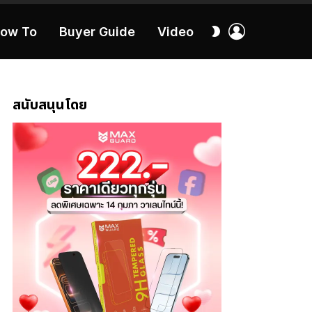
เข้า
สลับ
ow To
Buyer Guide
Video
สู่
ผิว
ระบบ
40:16
สนับสนุนโดย