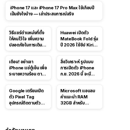
41:47
iPhone 17 และ iPhone 17 Pro Max ใช้เกือบปี
เป็นยังไงบ้าง — เล่าประสบการณ์จริง
วิธีแชร์ตำแหน่งที่ตั้ง
Huawei เปิดตัว
ให้คนไว้ใจ เพิ่มความ
MateBook Fold รุ่น
ปลอดภัยในการเดิน
ปี 2026 ใช้ชิป Kirin
ทาง สำหรับ iPhone,
X90 Plus
iPad
เตือน! อย่าเอา
สื่อวิเคราะห์ รูปแบบ
iPhone แช่ตู้เย็น เพื่อ
การเปิดตัว iPhone
ระบายความร้อน ตาม
ก.ย. 2026 นี้ จะมี
คำแนะนำใน TikTok
“ชีวิตชีวา” มากขึ้น
Google เตรียมเปิด
Microsoft แอบลบ
ตัว Pixel Tag
คำแนะนำ RAM
อุปกรณ์ติดตามตัว
32GB สำหรับ
ราคาเดียวกับ AirTag
Windows 11 ออก
จากเว็บตัวเอง