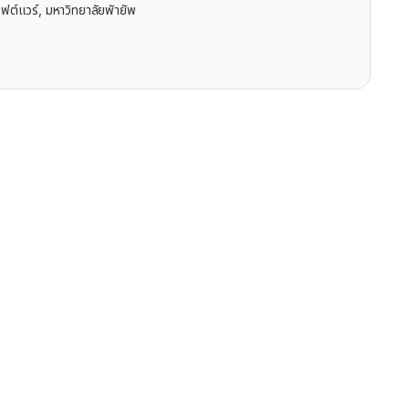
ฟต์แวร์, มหาวิทยาลัยพัายัพ