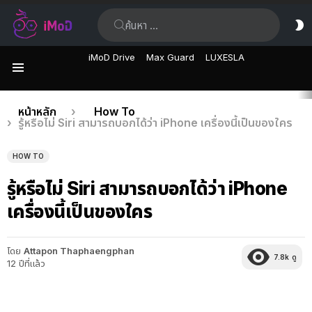
ค้นหา:
ส
ผิ
iMoD Drive
Max Guard
LUXESLA
เมนู
เรื่อง
คุณอยู่ที่นี่:
หน้าหลัก
How To
รู้หรือไม่ Siri สามารถบอกได้ว่า iPhone เครื่องนี้เป็นของใคร
ล่าสุด
HOW TO
รู้หรือไม่ Siri สามารถบอกได้ว่า iPhone
เครื่องนี้เป็นของใคร
โดย
Attapon Thaphaengphan
7.8k
ดู
12 ปีที่แล้ว