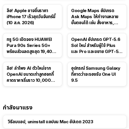
ลือ! Apple อาจขึ้นราคา
Google Maps อัปเกรด
iPhone 17 เร็วสุดวันจันทร์นี้
Ask Maps ให้ทำงานหลาย
(10 ส.ค. 2026)
ขั้นตอนได้ เช่น สั่งอาหาร,
ติดตามขนส่งสาธารณะ
ทรู 5G เปิดจอง HUAWEI
OpenAI อัปเกรด GPT-5.6
Pura 90s Series 5G+
Sol ใหม่ สำหรับผู้ใช้ Plus
พร้อมส่วนลดสูงสุด 19,400
และ Pro และขยาย GPT-5.6
บาท
Luna ให้ผู้ใช้ฟรี
ลือ! ลำโพง AI ตัวใหม่จาก
อุปกรณ์ Samsung Galaxy
OpenAI ขนาดเท่าลูกฮอกกี้
ที่คาดว่าจะรองรับ One UI
คาดราคาเริ่มราว 10,000
9.5
บาท
กำลังมาแรง
วิธีลบแอป, uninstall แอปบน Mac อัปเดต 2023