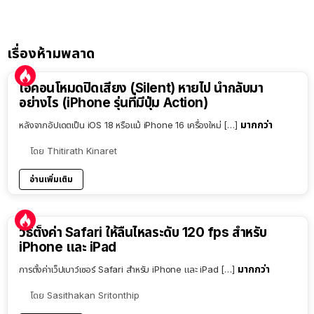
เรื่องห้ามพลาด
ไอคอนโหมดปิดเสียง (Silent) หายไป นำกลับมา
อย่างไร (iPhone รุ่นที่มีปุ่ม Action)
มากกว่า
หลังจากอัปเดตเป็น iOS 18 หรือแม้ iPhone 16 เครื่องใหม่ […]
โดย
Thitirath Kinaret
อ่านเพิ่มเติม
วิธีตั้งค่า Safari ให้ลื่นไหลระดับ 120 fps สำหรับ
iPhone และ iPad
มากกว่า
การตั้งค่าเว็ปเบาว์เซอร์ Safari สำหรับ iPhone และ iPad […]
โดย
Sasithakan Sritonthip