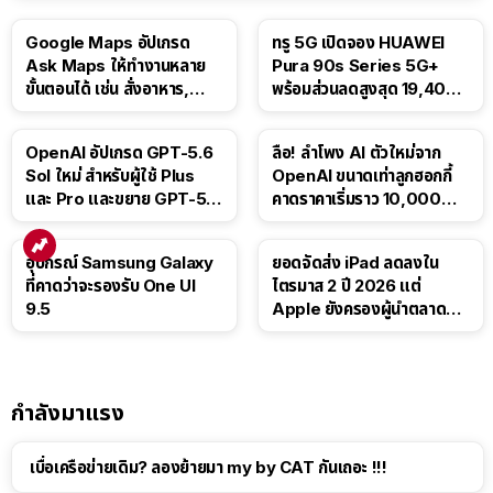
Google Maps อัปเกรด
ทรู 5G เปิดจอง HUAWEI
Ask Maps ให้ทำงานหลาย
Pura 90s Series 5G+
ขั้นตอนได้ เช่น สั่งอาหาร,
พร้อมส่วนลดสูงสุด 19,400
ติดตามขนส่งสาธารณะ
บาท
OpenAI อัปเกรด GPT-5.6
ลือ! ลำโพง AI ตัวใหม่จาก
Sol ใหม่ สำหรับผู้ใช้ Plus
OpenAI ขนาดเท่าลูกฮอกกี้
และ Pro และขยาย GPT-5.6
คาดราคาเริ่มราว 10,000
Luna ให้ผู้ใช้ฟรี
บาท
อุปกรณ์ Samsung Galaxy
ยอดจัดส่ง iPad ลดลงใน
ที่คาดว่าจะรองรับ One UI
ไตรมาส 2 ปี 2026 แต่
9.5
Apple ยังครองผู้นำตลาด
แท็บเล็ต
กำลังมาแรง
เบื่อเครือข่ายเดิม? ลองย้ายมา my by CAT กันเถอะ !!!