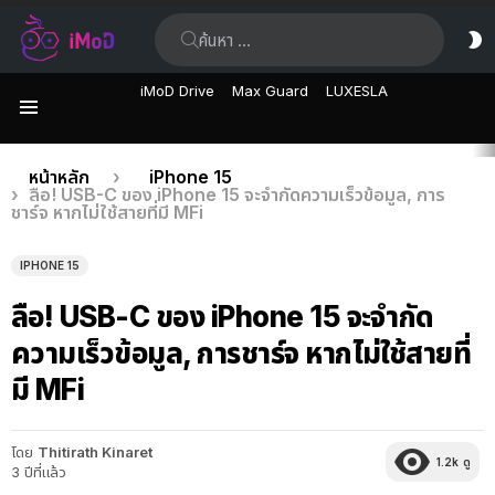
ค้นหา:
ส
ผิ
iMoD Drive
Max Guard
LUXESLA
เมนู
เรื่อง
คุณอยู่ที่นี่:
หน้าหลัก
iPhone 15
ลือ! USB-C ของ iPhone 15 จะจำกัดความเร็วข้อมูล, การ
ล่าสุด
ชาร์จ หากไม่ใช้สายที่มี MFi
IPHONE 15
ลือ! USB-C ของ iPhone 15 จะจำกัด
ความเร็วข้อมูล, การชาร์จ หากไม่ใช้สายที่
มี MFi
โดย
Thitirath Kinaret
1.2k
ดู
3 ปีที่แล้ว