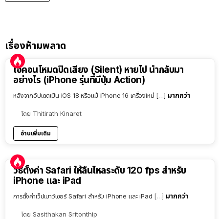
เรื่องห้ามพลาด
ไอคอนโหมดปิดเสียง (Silent) หายไป นำกลับมา
อย่างไร (iPhone รุ่นที่มีปุ่ม Action)
มากกว่า
หลังจากอัปเดตเป็น iOS 18 หรือแม้ iPhone 16 เครื่องใหม่ […]
โดย
Thitirath Kinaret
อ่านเพิ่มเติม
วิธีตั้งค่า Safari ให้ลื่นไหลระดับ 120 fps สำหรับ
iPhone และ iPad
มากกว่า
การตั้งค่าเว็ปเบาว์เซอร์ Safari สำหรับ iPhone และ iPad […]
โดย
Sasithakan Sritonthip