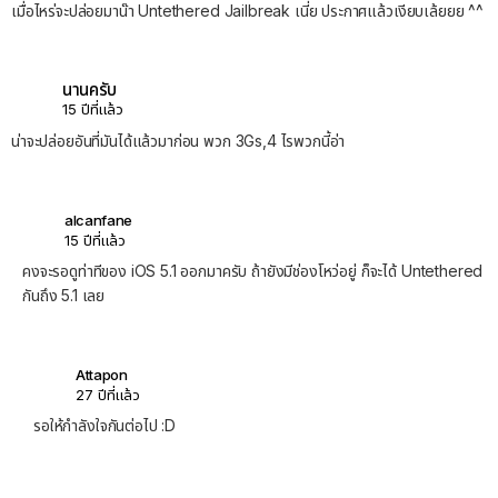
เมื่อไหร่จะปล่อยมาน๊า Untethered Jailbreak เนี่ย ประกาศแล้วเงียบเล้ยยย ^^
นานครับ
15 ปีที่แล้ว
น่าจะปล่อยอันที่มันได้แล้วมาก่อน พวก 3Gs,4 ไรพวกนี้อ่า
alcanfane
15 ปีที่แล้ว
คงจะรอดูท่าทีของ iOS 5.1 ออกมาครับ ถ้ายังมีช่องโหว่อยู่ ก็จะได้ Untethered
กันถึง 5.1 เลย
Attapon
27 ปีที่แล้ว
รอให้กำลังใจกันต่อไป ​:D