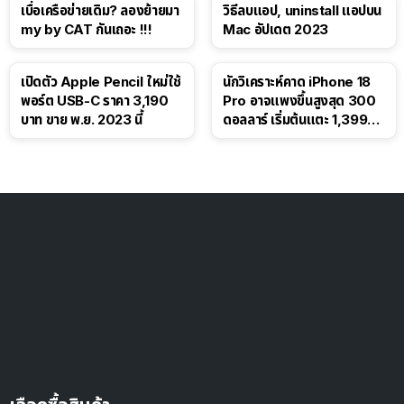
เบื่อเครือข่ายเดิม? ลองย้ายมา
วิธีลบแอป, uninstall แอปบน
my by CAT กันเถอะ !!!
Mac อัปเดต 2023
เปิดตัว Apple Pencil ใหม่ใช้
นักวิเคราะห์คาด iPhone 18
พอร์ต USB-C ราคา 3,190
Pro อาจแพงขึ้นสูงสุด 300
บาท ขาย พ.ย. 2023 นี้
ดอลลาร์ เริ่มต้นแตะ 1,399
ดอลลาร์