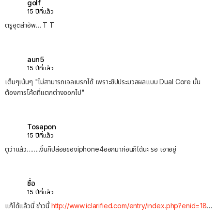
golf
15 ปีที่แล้ว
ตรูอุตส่าอัพ… T T
aun5
15 ปีที่แล้ว
เต็มๆเน้นๆ "ไม่สามารถเจลเบรกได้ เพราะชิปประมวลผลแบบ Dual Core นั้น
ต้องการโค้ดที่แตกต่างออกไป"
Tosapon
15 ปีที่แล้ว
ตูว่าแล้ว……..งั้นก็ปล่อยของiphone4ออกมาก่อนก็ได้นะ รอ เอาอยู่
ชื่อ
15 ปีที่แล้ว
แก้ได้แล้วนี่ ข่าวนี้
http://www.iclarified.com/entry/index.php?enid=18
…