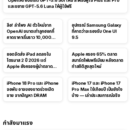
OpenAI อัปเกรด GPT-5.6 Sol ใหม่ สำหรับผู้ใช้ Plus และ Pro
และขยาย GPT-5.6 Luna ให้ผู้ใช้ฟรี
ลือ! ลำโพง AI ตัวใหม่จาก
อุปกรณ์ Samsung Galaxy
OpenAI ขนาดเท่าลูกฮอกกี้
ที่คาดว่าจะรองรับ One UI
คาดราคาเริ่มราว 10,000
9.5
บาท
ยอดจัดส่ง iPad ลดลงใน
Apple ครอง 65% ตลาด
ไตรมาส 2 ปี 2026 แต่
สมาร์ตโฟนพรีเมียม หลังตลาด
Apple ยังครองผู้นำตลาด
ทำสถิติสูงสุดใหม่
แท็บเล็ต
41:47
iPhone 18 Pro และ iPhone
iPhone 17 และ iPhone 17
จอพับ อาจของขาดช่วงเปิด
Pro Max ใช้เกือบปี เป็นยังไง
ขาย จากปัญหา DRAM
บ้าง — เล่าประสบการณ์จริง
กำลังมาแรง