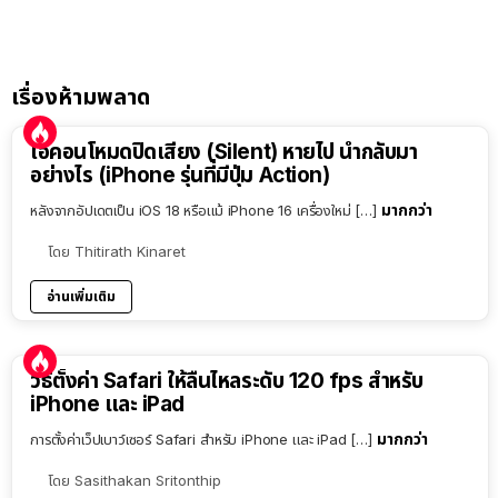
เรื่องห้ามพลาด
ไอคอนโหมดปิดเสียง (Silent) หายไป นำกลับมา
อย่างไร (iPhone รุ่นที่มีปุ่ม Action)
มากกว่า
หลังจากอัปเดตเป็น iOS 18 หรือแม้ iPhone 16 เครื่องใหม่ […]
โดย
Thitirath Kinaret
อ่านเพิ่มเติม
วิธีตั้งค่า Safari ให้ลื่นไหลระดับ 120 fps สำหรับ
iPhone และ iPad
มากกว่า
การตั้งค่าเว็ปเบาว์เซอร์ Safari สำหรับ iPhone และ iPad […]
โดย
Sasithakan Sritonthip