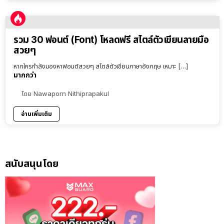
รวม 30 ฟอนต์ (Font) โหลดฟรี สไตล์ตัวเขียนลายมือ
สวยๆ
หากใครกำลังมองหาฟอนต์สวยๆ สไตล์ตัวเขียนภาษาอังกฤษ เหมาะ […]
มากกว่า
โดย
Nawaporn Nithiprapakul
อ่านเพิ่มเติม
สนับสนุนโดย