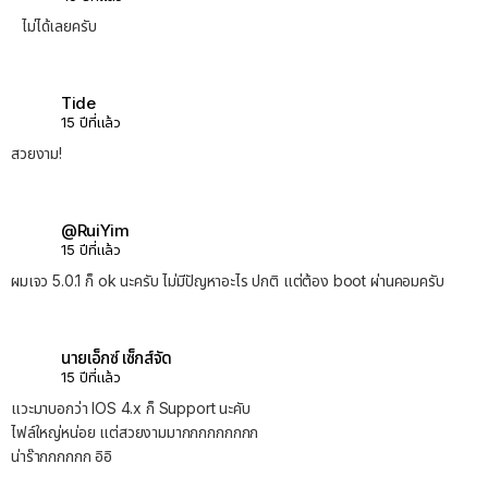
ไม่ได้เลยครับ
Tide
15 ปีที่แล้ว
สวยงาม!
@RuiYim
15 ปีที่แล้ว
ผมเจว 5.0.1 ก็ ok นะครับ ไม่มีปัญหาอะไร ปกติ แต่ต้อง boot ผ่านคอมครับ
นายเอ็กซ์ เซ็กส์จัด
15 ปีที่แล้ว
แวะมาบอกว่า IOS 4.x ก็ Support นะคับ
ไฟล์ใหญ่หน่อย แต่สวยงามมากกกกกกกกก
น่าร๊ากกกกกก อิอิ