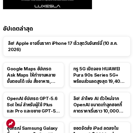
อัปเดตล่าสุด
ลือ! Apple อาจขึ้นราคา iPhone 17 เร็วสุดวันจันทร์นี้ (10 ส.ค.
2026)
Google Maps อัปเกรด
ทรู 5G เปิดจอง HUAWEI
Ask Maps ให้ทำงานหลาย
Pura 90s Series 5G+
ขั้นตอนได้ เช่น สั่งอาหาร,
พร้อมส่วนลดสูงสุด 19,400
ติดตามขนส่งสาธารณะ
บาท
OpenAI อัปเกรด GPT-5.6
ลือ! ลำโพง AI ตัวใหม่จาก
Sol ใหม่ สำหรับผู้ใช้ Plus
OpenAI ขนาดเท่าลูกฮอกกี้
และ Pro และขยาย GPT-5.6
คาดราคาเริ่มราว 10,000
Luna ให้ผู้ใช้ฟรี
บาท
อุปกรณ์ Samsung Galaxy
ยอดจัดส่ง iPad ลดลงใน