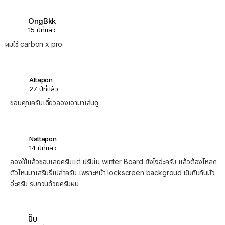
OngBkk
15 ปีที่แล้ว
ผมใช้ carbon x pro
Attapon
27 ปีที่แล้ว
ขอบคุณครับเดี๋ยวลองเอามาเล่นดู
Nattapon
14 ปีที่แล้ว
ลองใช้แล้วชอบเลยครับแต่ ปรับใน winter Board ยังไงอ่ะครับ แล้วต้องโหลด
ตัวไหนมาเสริมรึเปล่าครับ เพราะหน้า lockscreen backgroud มันทับกันมั่ว
อ่ะครับ รบกวนด้วยครับผม
ปั๊บ