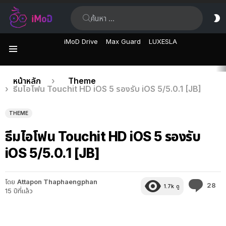
ค้นหา:
ส
ผิ
iMoD Drive
Max Guard
LUXESLA
เมนู
เรื่อง
คุณอยู่ที่นี่:
หน้าหลัก
Theme
ธีมไอโฟน Touchit HD iOS 5 รองรับ iOS 5/5.0.1 [JB]
ล่าสุด
THEME
ธีมไอโฟน Touchit HD iOS 5 รองรับ
iOS 5/5.0.1 [JB]
โดย
Attapon Thaphaengphan
คว
28
1.7k
ดู
15 ปีที่แล้ว
คิด
เห็