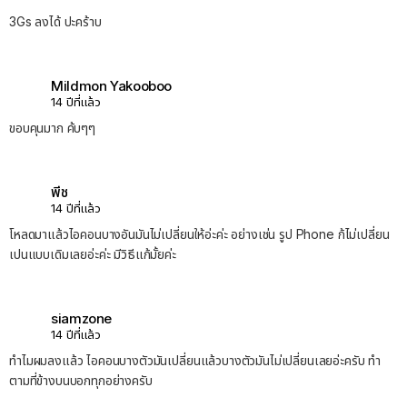
3Gs ลงได้ ปะคร้าบ
Mildmon Yakooboo
14 ปีที่แล้ว
ขอบคุนมาก ค้บๆๆ
พีช
14 ปีที่แล้ว
โหลดมาแล้วไอคอนบางอันมันไม่เปลี่ยนให้อ่ะค่ะ อย่างเช่น รูป Phone ก้ไม่เปลี่ยน
เปนแบบเดิมเลยอ่ะค่ะ มีวิธีแก้มั้ยค่ะ
siamzone
14 ปีที่แล้ว
ทำไมผมลงแล้ว ไอคอนบางตัวมันเปลี่ยนแล้วบางตัวมันไม่เปลี่ยนเลยอ่ะครับ ทำ
ตามที่ข้างบนบอกทุกอย่างครับ