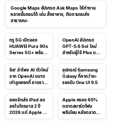
Google Maps อัปเกรด Ask Maps ให้ทำงาน
หลายขั้นตอนได้ เช่น สั่งอาหาร, ติดตามขนส่ง
สาธารณะ
ทรู 5G เปิดจอง
OpenAI อัปเกรด
HUAWEI Pura 90s
GPT-5.6 Sol ใหม่
Series 5G+ พร้อม
สำหรับผู้ใช้ Plus และ
ส่วนลดสูงสุด 19,400
Pro และขยาย GPT-
บาท
5.6 Luna ให้ผู้ใช้ฟรี
ลือ! ลำโพง AI ตัวใหม่
อุปกรณ์ Samsung
จาก OpenAI ขนาด
Galaxy ที่คาดว่าจะ
เท่าลูกฮอกกี้ คาดราคา
รองรับ One UI 9.5
เริ่มราว 10,000 บาท
ยอดจัดส่ง iPad ลด
Apple ครอง 65%
ลงในไตรมาส 2 ปี
ตลาดสมาร์ตโฟน
2026 แต่ Apple ยัง
พรีเมียม หลังตลาดทำ
ครองผู้นำตลาด
สถิติสูงสุดใหม่
แท็บเล็ต