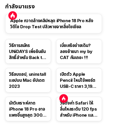
กำลังมาแรง
Apple กวาดล้างคลิปหลุด iPhone 18 Pro หลัง
วิดีโอ Drop Test ปลิวหายจากสื่อโซเชียล
วิธีการสมัคร
เบื่อเครือข่ายเดิม?
UNiDAYS เพื่อยืนยัน
ลองย้ายมา my by
สิทธิ์สำหรับ Back to
CAT กันเถอะ !!!
School 2565
วิธีลบแอป, uninstall
เปิดตัว Apple
แอปบน Mac อัปเดต
Pencil ใหม่ใช้พอร์ต
2023
USB-C ราคา 3,190
บาท ขาย พ.ย. 2023
นี้
นักวิเคราะห์คาด
วิธีตั้งค่า Safari ให้
iPhone 18 Pro อาจ
ลื่นไหลระดับ 120 fps
แพงขึ้นสูงสุด 300
สำหรับ iPhone และ
ดอลลาร์ เริ่มต้นแตะ
iPad
1,399 ดอลลาร์