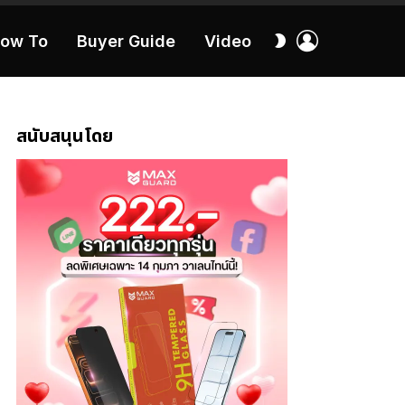
เข้า
สลับ
ow To
Buyer Guide
Video
สู่
ผิว
ระบบ
40:16
สนับสนุนโดย