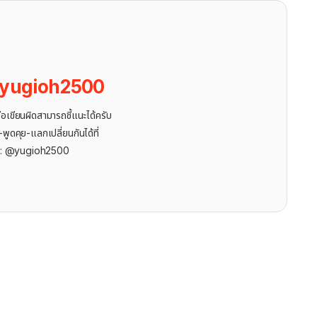
yugioh2500
ขียนผิดสามารถชี้แนะได้ครับ
ูดคุย-แลกเปลี่ยนกันได้ที่
r: @yugioh2500