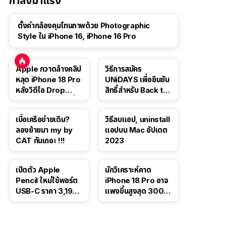
กำลังมาแรง
ตั้งค่ากล้องคุมโทนภาพด้วย Photographic
Style ใน iPhone 16, iPhone 16 Pro
Apple กวาดล้างคลิป
วิธีการสมัคร
หลุด iPhone 18 Pro
UNiDAYS เพื่อยืนยัน
หลังวิดีโอ Drop
สิทธิ์สำหรับ Back to
Test ปลิวหายจากสื่อ
School 2565
โซเชียล
เบื่อเครือข่ายเดิม?
วิธีลบแอป, uninstall
ลองย้ายมา my by
แอปบน Mac อัปเดต
CAT กันเถอะ !!!
2023
เปิดตัว Apple
นักวิเคราะห์คาด
Pencil ใหม่ใช้พอร์ต
iPhone 18 Pro อาจ
USB-C ราคา 3,190
แพงขึ้นสูงสุด 300
บาท ขาย พ.ย. 2023
ดอลลาร์ เริ่มต้นแตะ
นี้
1,399 ดอลลาร์