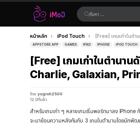
ค้นหา:
คุณอยู่ที่นี่:
หน้าหลัก
iPod Touch
[Free] เกมเก่าในตำน
เรื่อง
APPSTORE APP
GAMES
IPAD
IPHONE
IPOD TOUCH
ล่าสุด
[Free] เกมเก่าในตำนานดั
Charlie, Galaxian, Pri
โดย
yugioh2500
12 ปีที่แล้ว
สำหรับเกมเก่า ๆ หลายเกมเริ่มพอร์ทมาลง iPhone กัน
จะมาย้อนความหลังกันกับ 3 เกมในตำนานโดยนักพัฒนา