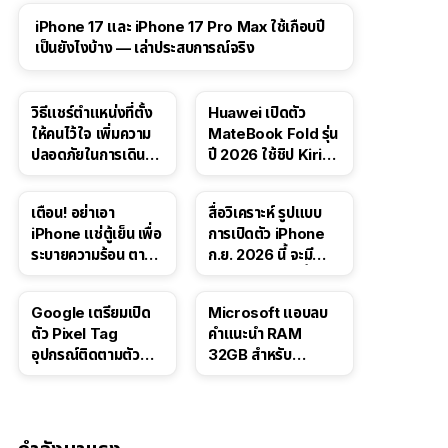
41:47
iPhone 17 และ iPhone 17 Pro Max ใช้เกือบปี
เป็นยังไงบ้าง — เล่าประสบการณ์จริง
วิธีแชร์ตำแหน่งที่ตั้ง
Huawei เปิดตัว
ให้คนไว้ใจ เพิ่มความ
MateBook Fold รุ่น
ปลอดภัยในการเดิน
ปี 2026 ใช้ชิป Kirin
ทาง สำหรับ iPhone,
X90 Plus
iPad
เตือน! อย่าเอา
สื่อวิเคราะห์ รูปแบบ
iPhone แช่ตู้เย็น เพื่อ
การเปิดตัว iPhone
ระบายความร้อน ตาม
ก.ย. 2026 นี้ จะมี
คำแนะนำใน TikTok
“ชีวิตชีวา” มากขึ้น
Google เตรียมเปิด
Microsoft แอบลบ
ตัว Pixel Tag
คำแนะนำ RAM
อุปกรณ์ติดตามตัว
32GB สำหรับ
ราคาเดียวกับ AirTag
Windows 11 ออก
จากเว็บตัวเอง