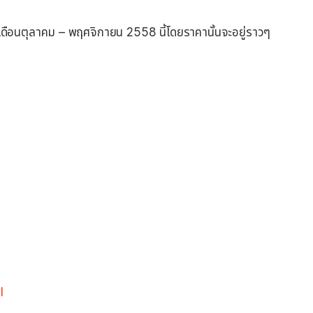
นตุลาคม – พฤศจิกายน 2558 นี้โดยราคานั้นจะอยู่ราวๆ
l