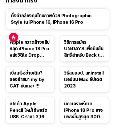
กำลังมาแรง
ตั้งค่ากล้องคุมโทนภาพด้วย Photographic
Style ใน iPhone 16, iPhone 16 Pro
Apple กวาดล้างคลิป
วิธีการสมัคร
หลุด iPhone 18 Pro
UNiDAYS เพื่อยืนยัน
หลังวิดีโอ Drop
สิทธิ์สำหรับ Back to
Test ปลิวหายจากสื่อ
School 2565
โซเชียล
เบื่อเครือข่ายเดิม?
วิธีลบแอป, uninstall
ลองย้ายมา my by
แอปบน Mac อัปเดต
CAT กันเถอะ !!!
2023
เปิดตัว Apple
นักวิเคราะห์คาด
Pencil ใหม่ใช้พอร์ต
iPhone 18 Pro อาจ
USB-C ราคา 3,190
แพงขึ้นสูงสุด 300
บาท ขาย พ.ย. 2023
ดอลลาร์ เริ่มต้นแตะ
นี้
1,399 ดอลลาร์