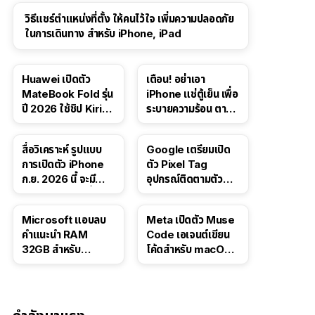
วิธีแชร์ตำแหน่งที่ตั้ง ให้คนไว้ใจ เพิ่มความปลอดภัย
ในการเดินทาง สำหรับ iPhone, iPad
Huawei เปิดตัว
เตือน! อย่าเอา
MateBook Fold รุ่น
iPhone แช่ตู้เย็น เพื่อ
ปี 2026 ใช้ชิป Kirin
ระบายความร้อน ตาม
X90 Plus
คำแนะนำใน TikTok
สื่อวิเคราะห์ รูปแบบ
Google เตรียมเปิด
การเปิดตัว iPhone
ตัว Pixel Tag
ก.ย. 2026 นี้ จะมี
อุปกรณ์ติดตามตัว
“ชีวิตชีวา” มากขึ้น
ราคาเดียวกับ AirTag
Microsoft แอบลบ
Meta เปิดตัว Muse
คำแนะนำ RAM
Code เอเจนต์เขียน
32GB สำหรับ
โค้ดสำหรับ macOS
Windows 11 ออก
และ Linux
จากเว็บตัวเอง