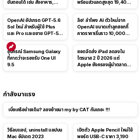
ขั้นตอนได้ เช่น สั่งอาหาร,
พร้อมส่วนลดสูงสุด 19,400
ติดตามขนส่งสาธารณะ
บาท
OpenAI อัปเกรด GPT-5.6
ลือ! ลำโพง AI ตัวใหม่จาก
Sol ใหม่ สำหรับผู้ใช้ Plus
OpenAI ขนาดเท่าลูกฮอกกี้
และ Pro และขยาย GPT-5.6
คาดราคาเริ่มราว 10,000
Luna ให้ผู้ใช้ฟรี
บาท
อุปกรณ์ Samsung Galaxy
ยอดจัดส่ง iPad ลดลงใน
ที่คาดว่าจะรองรับ One UI
ไตรมาส 2 ปี 2026 แต่
9.5
Apple ยังครองผู้นำตลาด
แท็บเล็ต
กำลังมาแรง
เบื่อเครือข่ายเดิม? ลองย้ายมา my by CAT กันเถอะ !!!
วิธีลบแอป, uninstall แอปบน
เปิดตัว Apple Pencil ใหม่ใช้
Mac อัปเดต 2023
พอร์ต USB-C ราคา 3,190