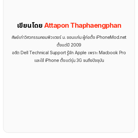
เขียนโดย
Attapon Thaphaengphan
ศิษย์เก่าวิศวกรรมคอมพิวเตอร์ ม. ขอนแก่น ผู้ก่อตั้ง iPhoneMod.net
ตั้งแต่ปี 2009
อดีต Dell Technical Support รู้จัก ​Apple เพราะ Macbook Pro
และใช้ iPhone ตั้งแต่รุ่น 3G จนถึงปัจจุบัน