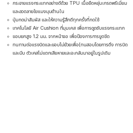
กระจายแรงกระแทกอย่างดีด้วย TPU เนื้อยืดหยุ่นเกรดพรีเมี่ยม
และลวดลายใยแมงมุมด้านใน
ปุ่มกดน่าสัมผัส และให้ความรู้สึกดีทุกครั้งที่กดใช้
เทคโนโลยี Air Cushion ที่มุมเคส เพื่อการดูดซับแรงกระแทก
ขอบยกสูง 1.2 มม. จากหน้าจอ เพื่อป้องการการขูดขีด
ทนทานต่อแรงบิดและขอบไม่ย้วยเพื่อ(ทนสอบโดยการดึง การบิด
และบีบ ตัวเคสไม่แตกเสียหายและจะกลับมาอยู่ในรูปเดิม