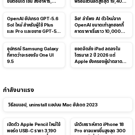
ขั้นตอนได้ เช่น สั่งอาหาร,
พร้อมส่วนลดสูงสุด 19,400
ติดตามขนส่งสาธารณะ
บาท
OpenAI อัปเกรด GPT-5.6
ลือ! ลำโพง AI ตัวใหม่จาก
Sol ใหม่ สำหรับผู้ใช้ Plus
OpenAI ขนาดเท่าลูกฮอกกี้
และ Pro และขยาย GPT-5.6
คาดราคาเริ่มราว 10,000
Luna ให้ผู้ใช้ฟรี
บาท
อุปกรณ์ Samsung Galaxy
ยอดจัดส่ง iPad ลดลงใน
ที่คาดว่าจะรองรับ One UI
ไตรมาส 2 ปี 2026 แต่
9.5
Apple ยังครองผู้นำตลาด
แท็บเล็ต
กำลังมาแรง
วิธีลบแอป, uninstall แอปบน Mac อัปเดต 2023
เปิดตัว Apple Pencil ใหม่ใช้
นักวิเคราะห์คาด iPhone 18
พอร์ต USB-C ราคา 3,190
Pro อาจแพงขึ้นสูงสุด 300