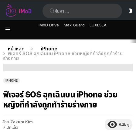
ค้นหา:
ส
ผิ
iMoD Drive
Max Guard
LUXESLA
เมนู
เรื่อง
คุณอยู่ที่นี่:
หน้าหลัก
iPhone
ฟีเจอร์​ SOS ฉุกเฉินบน iPhone ช่วยหญิงที่กำลังถูกทำร้าย
ล่าสุด
ร่างกาย
IPHONE
ฟีเจอร์​ SOS ฉุกเฉินบน iPhone ช่วย
หญิงที่กำลังถูกทำร้ายร่างกาย
โดย
Zakura Kim
6.2k
ดู
7 ปีที่แล้ว