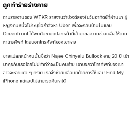
ถูกทำร้ายร่างกาย
ตามรายงานของ WTKR รายงานว่าช่วงตีสองในวันอาทิตย์ที่ผ่านมา ผู้
หญิงคนหนึ่งไม่ระบุชื่อกำลังหา Uber เพื่อจะกลับบ้านในแถบ
Oceanfront ได้พบกับชายแปลกหน้าที่เข้ามาขอความช่วยเหลือให้ตาม
หาโทรศัพท์ โดยบอกโทรศัพท์ของเขาหาย
ชายแปลกหน้าคนนั้นชื่อว่า Najee Chinyelu Bullock อายุ 20 ปี เข้า
มาคุยกับเธอโดยไม่มีท่าทีว่าจะเป็นคนร้าย เขาบอกว่าโทรศัพท์ของเขา
อาจจะหายแถว ๆ ทราย เธอจึงช่วยเหลือเขาด้วยการใช้แอป Find My
iPhone แต่แอปไม่สามารถค้นหาได้