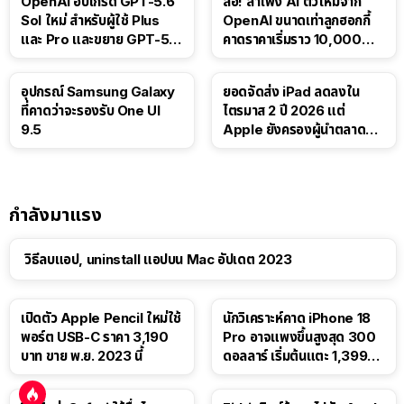
OpenAI อัปเกรด GPT-5.6
ลือ! ลำโพง AI ตัวใหม่จาก
Sol ใหม่ สำหรับผู้ใช้ Plus
OpenAI ขนาดเท่าลูกฮอกกี้
และ Pro และขยาย GPT-5.6
คาดราคาเริ่มราว 10,000
Luna ให้ผู้ใช้ฟรี
บาท
อุปกรณ์ Samsung Galaxy
ยอดจัดส่ง iPad ลดลงใน
ที่คาดว่าจะรองรับ One UI
ไตรมาส 2 ปี 2026 แต่
9.5
Apple ยังครองผู้นำตลาด
แท็บเล็ต
กำลังมาแรง
วิธีลบแอป, uninstall แอปบน Mac อัปเดต 2023
เปิดตัว Apple Pencil ใหม่ใช้
นักวิเคราะห์คาด iPhone 18
พอร์ต USB-C ราคา 3,190
Pro อาจแพงขึ้นสูงสุด 300
บาท ขาย พ.ย. 2023 นี้
ดอลลาร์ เริ่มต้นแตะ 1,399
ดอลลาร์