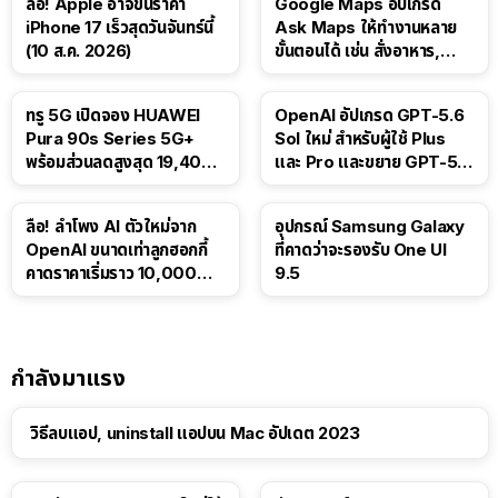
ลือ! Apple อาจขึ้นราคา
Google Maps อัปเกรด
iPhone 17 เร็วสุดวันจันทร์นี้
Ask Maps ให้ทำงานหลาย
(10 ส.ค. 2026)
ขั้นตอนได้ เช่น สั่งอาหาร,
ติดตามขนส่งสาธารณะ
ทรู 5G เปิดจอง HUAWEI
OpenAI อัปเกรด GPT-5.6
Pura 90s Series 5G+
Sol ใหม่ สำหรับผู้ใช้ Plus
พร้อมส่วนลดสูงสุด 19,400
และ Pro และขยาย GPT-5.6
บาท
Luna ให้ผู้ใช้ฟรี
ลือ! ลำโพง AI ตัวใหม่จาก
อุปกรณ์ Samsung Galaxy
OpenAI ขนาดเท่าลูกฮอกกี้
ที่คาดว่าจะรองรับ One UI
คาดราคาเริ่มราว 10,000
9.5
บาท
กำลังมาแรง
วิธีลบแอป, uninstall แอปบน Mac อัปเดต 2023