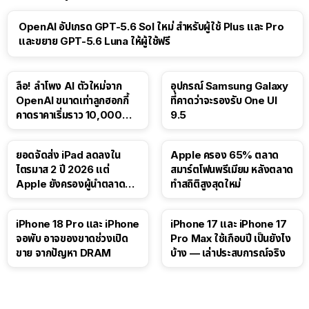
OpenAI อัปเกรด GPT-5.6 Sol ใหม่ สำหรับผู้ใช้ Plus และ Pro
และขยาย GPT-5.6 Luna ให้ผู้ใช้ฟรี
ลือ! ลำโพง AI ตัวใหม่จาก
อุปกรณ์ Samsung Galaxy
OpenAI ขนาดเท่าลูกฮอกกี้
ที่คาดว่าจะรองรับ One UI
คาดราคาเริ่มราว 10,000
9.5
บาท
ยอดจัดส่ง iPad ลดลงใน
Apple ครอง 65% ตลาด
ไตรมาส 2 ปี 2026 แต่
สมาร์ตโฟนพรีเมียม หลังตลาด
Apple ยังครองผู้นำตลาด
ทำสถิติสูงสุดใหม่
แท็บเล็ต
41:47
iPhone 18 Pro และ iPhone
iPhone 17 และ iPhone 17
จอพับ อาจของขาดช่วงเปิด
Pro Max ใช้เกือบปี เป็นยังไง
ขาย จากปัญหา DRAM
บ้าง — เล่าประสบการณ์จริง