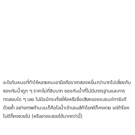
อะไรกันหนอที่ทำให้หลายคนเอามือถือราคาสองหมื่นกว่าบาทไปเสี่ยงกับ
ซองกันน้ำถูก ๆ ราคาไม่กี่สิบบาท ซองกันน้ำที่ไม่มีมาตรฐานและการ
ทดสอบใด ๆ เลย ไม่มีแม้กระทั่งยี่ห้อหรือชื่อเสียงของแบรนด์การันตี
ด้วยซ้ำ อย่างภาพด้านบนก็คือไอน้ำเข้าเลนส์ถ้าโชคดีก็คงหาย แต่ถ้าโชค
ไม่ดีก็คงซวยไป (หรืออาจจะซวยได้มากกว่านี้)