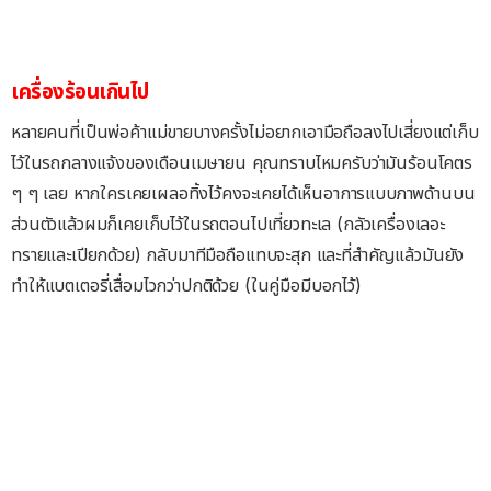
เครื่องร้อนเกินไป
หลายคนที่เป็นพ่อค้าแม่ขายบางครั้งไม่อยากเอามือถือลงไปเสี่ยงแต่เก็บ
ไว้ในรถกลางแจ้งของเดือนเมษายน คุณทราบไหมครับว่ามันร้อนโคตร
ๆ ๆ เลย หากใครเคยเผลอทิ้งไว้คงจะเคยได้เห็นอาการแบบภาพด้านบน
ส่วนตัวแล้วผมก็เคยเก็บไว้ในรถตอนไปเที่ยวทะเล (กลัวเครื่องเลอะ
ทรายและเปียกด้วย) กลับมาทีมือถือแทบจะสุก และที่สำคัญแล้วมันยัง
ทำให้แบตเตอรี่เสื่อมไวกว่าปกติด้วย (ในคู่มือมีบอกไว้)