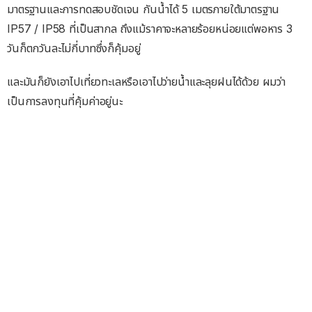
มาตรฐานและการทดสอบชัดเจน กันน้ำได้ 5 เมตรภายใต้มาตรฐาน
IP57 / IP58 ที่เป็นสากล ถึงแม้ราคาจะหลายร้อยหน่อยแต่พอหาร 3
วันก็ตกวันละไม่กี่บาทซึ่งก็คุ้มอยู่
และมันก็ยังเอาไปเที่ยวทะเลหรือเอาไปว่ายน้ำและลุยฝนได้ด้วย ผมว่า
เป็นการลงทุนที่คุ้มค่าอยู่นะ