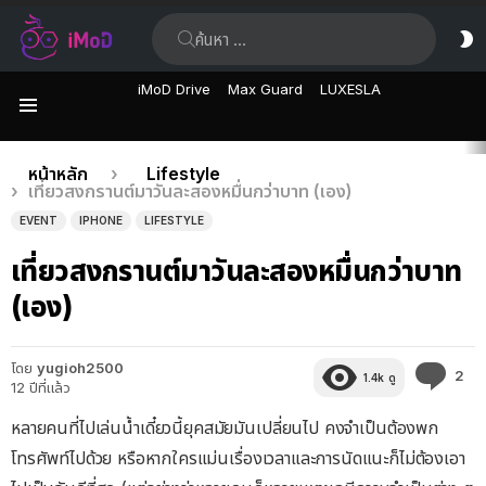
ค้นหา:
ส
ผิ
iMoD Drive
Max Guard
LUXESLA
เมนู
เรื่อง
คุณอยู่ที่นี่:
หน้าหลัก
Lifestyle
เที่ยวสงกรานต์มาวันละสองหมื่นกว่าบาท (เอง)
ล่าสุด
EVENT
IPHONE
LIFESTYLE
เที่ยวสงกรานต์มาวันละสองหมื่นกว่าบาท
(เอง)
โดย
yugioh2500
คว
2
1.4k
ดู
12 ปีที่แล้ว
คิด
เห็
หลายคนที่ไปเล่นน้ำเดี๋ยวนี้ยุคสมัยมันเปลี่ยนไป คงจำเป็นต้องพก
โทรศัพท์ไปด้วย หรือหากใครแม่นเรื่องเวลาและการนัดแนะก็ไม่ต้องเอา