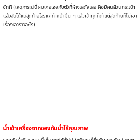
ซักที (เหตุการณ์นี้ผมเคยเจอกับตัวที่ห้างโลตัสเลย คือมีคนล้วนกระเป๋า
แล้วจับได้แต่สุดท้ายโจรแค่ทำหน้ามึน ๆ แล้วเจ้าทุกก็ด่าแต่สุดท้ายก็ไม่เอา
เรื่องเอาราวอะไร)
น้ำเข้าเครื่องจากซองกันน้ำไร้คุณภาพ
ซองกันน้ำสี ๆ แบบนี้เห็นขายได้ทั่วไป (แล้วคนก็ซื้อกันเยอะด้วย) ราคา