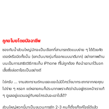
ถูกขโมยโดยมิจฉาชีพ
ซองกันน้ำส่วนใหญ่มักจะเป็นเชือกที่สามารถตัดแบบง่าย ๆ ได้ด้วยคัต
เตอร์หรือมีดทั้งนั้น (ยกเว้นบางรุ่นที่ออกแบบมาดีมาก) อย่างภาพด้าน
บนเป็นการสาธิตวิธีการเก็บ iPhone ที่ไม่ถูกต้อง คือนำเอามาไว้นอก
เสื้อซึ่งล่อตาโจรเป็นอย่างดี
ใช่ครับ … งานสงกรานต์คนเยอะแยะไม่มีใครวิ่งมากระชากจากคอคุณ
ไปง่าย ๆ หรอก แต่หลายคนก็ประมาทเพราะคิดว่ามันอยู่ตรงหน้าเราแท้
ๆ ดูแลอยู่แขวนอยู่กับคอใครมันจะเอาไปได้?
ส่วนใหญ่พวกนี้มาเป็นขบวนการซัก 2-3 คนก็ตั้งแก๊งค์โจรได้แล้ว