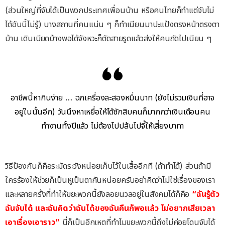
(ส่วนใหญ่ที่จับได้เป็นพวกประเทศเพื่อนบ้าน หรือคนไทยก็ทำแต่จับไม่
ได้อันนี้ไม่รู้) บางสถานที่คนแน่น ๆ ก็ทำเนียนมาปะแป้งตรงหน้าตรงตา
บ้าน เดินเบียดบ้างพอได้จังหวะก็ตัดสายรูดแล้วส่งให้คนถัดไปเนียน ๆ
อาชีพนี้หากินง่าย … ฉกเครื่องละสองหมื่นบาท (ยังไม่รวมเงินที่อาจ
อยู่ในนั้นอีก) วันนึงหาเหยื่อให้ได้ซักสิบคนก็มากกว่าเงินเดือนคน
ทำงานทั้งปีแล้ว ไม่ต้องไปปล้นไปจี้ให้เสี่ยงบาทา
วิธีป้องกันก็คือระมัดระวังหน่อยเก็บไว้ในเสื้ออีกที (ถ้าทำได้) ส่วนถ้ามี
ใครร้องให้ช่วยก็เป็นหูเป็นตากันหน่อยครับอย่าคิดว่าไม่ใช่เรื่องของเรา
และหลายครั้งที่ทำให้ขยะพวกนี้ยังลอยนวลอยู่ในสังคมได้ก็คือ
“ฉันรู้ตัว
ฉันจับได้ และฉันคิดว่าฉันได้ของฉันคืนก็พอแล้ว ไม่อยากเสียเวลา
เอาเรื่องเอาราว”
นี่ก็เป็นอีกเหตุที่ทำไมขยะพวกนี้ถึงไม่ค่อยโดนจับได้