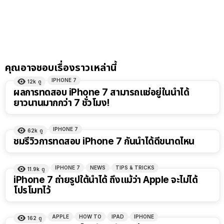
คุณอาจชอบเรื่องราวเหล่านี้
IPHONE 7
12k
ดู
ผลการทดสอบ iPhone 7 สามารถแช่อยู่ในน้ำได้
ยาวนานมากกว่า 7 ชั่วโมง!
IPHONE 7
62k
ดู
ชมรีวิวการทดสอบ iPhone 7 กันน้ำได้ดีขนาดไหน
IPHONE 7
NEWS
TIPS & TRICKS
11.9k
ดู
iPhone 7 ถ่ายรูปใต้น้ำได้ ถึงแม้ว่า Apple จะไม่ได้
โปรโมทไว้
APPLE
HOW TO
IPAD
IPHONE
162
ดู