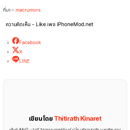
ที่มา –
macrumors
ความคิดเห็น - Like เพจ iPhoneMod.net
Facebook
X
LINE
เขียนโดย
Thitirath Kinaret
เต้นท์ iMoD : ป.ตรี วิศวกรรมซอฟต์แวร์ ป.โท บริหารธุรกิจ ม.พายัพ ชอบ