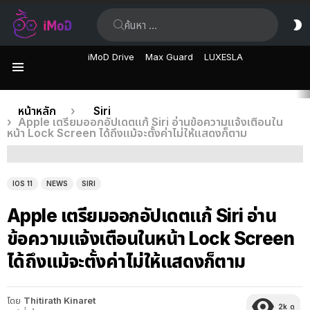
ค้นหา:
ส
ผิ
iMoD Drive
Max Guard
LUXESLA
เมนู
เรื่อง
คุณอยู่ที่นี่:
หน้าหลัก
Siri
Apple เตรียมออกอัปเดตแก้ Siri อ่านข้อความแจ้งเตือนใน
ล่าสุด
หน้า Lock Screen ได้ถึงแม้จะตั้งค่าไม่ให้แสดงก็ตาม
IOS 11
NEWS
SIRI
Apple เตรียมออกอัปเดตแก้ Siri อ่าน
ข้อความแจ้งเตือนในหน้า Lock Screen
ได้ถึงแม้จะตั้งค่าไม่ให้แสดงก็ตาม
โดย
Thitirath Kinaret
2k
ดู