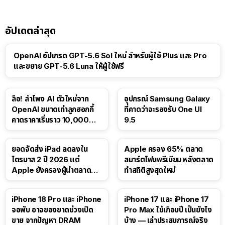
อัปเดตล่าสุด
OpenAI อัปเกรด GPT-5.6 Sol ใหม่ สำหรับผู้ใช้ Plus และ Pro
และขยาย GPT-5.6 Luna ให้ผู้ใช้ฟรี
ลือ! ลำโพง AI ตัวใหม่จาก
อุปกรณ์ Samsung Galaxy
OpenAI ขนาดเท่าลูกฮอกกี้
ที่คาดว่าจะรองรับ One UI
คาดราคาเริ่มราว 10,000
9.5
บาท
ยอดจัดส่ง iPad ลดลงใน
Apple ครอง 65% ตลาด
ไตรมาส 2 ปี 2026 แต่
สมาร์ตโฟนพรีเมียม หลังตลาด
Apple ยังครองผู้นำตลาด
ทำสถิติสูงสุดใหม่
แท็บเล็ต
41:47
iPhone 18 Pro และ iPhone
iPhone 17 และ iPhone 17
จอพับ อาจของขาดช่วงเปิด
Pro Max ใช้เกือบปี เป็นยังไง
ขาย จากปัญหา DRAM
บ้าง — เล่าประสบการณ์จริง