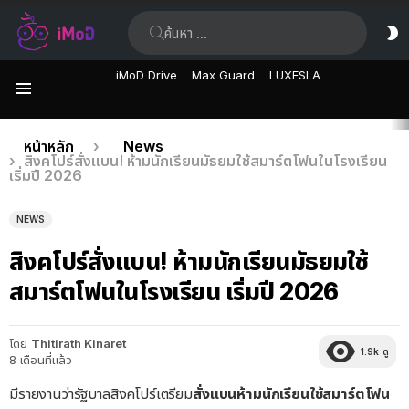
ค้นหา:
ส
ผิ
iMoD Drive
Max Guard
LUXESLA
เมนู
เรื่อง
คุณอยู่ที่นี่:
หน้าหลัก
News
สิงคโปร์สั่งแบน! ห้ามนักเรียนมัธยมใช้สมาร์ตโฟนในโรงเรียน
ล่าสุด
เริ่มปี 2026
NEWS
สิงคโปร์สั่งแบน! ห้ามนักเรียนมัธยมใช้
สมาร์ตโฟนในโรงเรียน เริ่มปี 2026
โดย
Thitirath Kinaret
1.9k
ดู
8 เดือนที่แล้ว
มีรายงานว่ารัฐบาลสิงคโปร์เตรียม
สั่งแบนห้ามนักเรียนใช้สมาร์ตโฟน