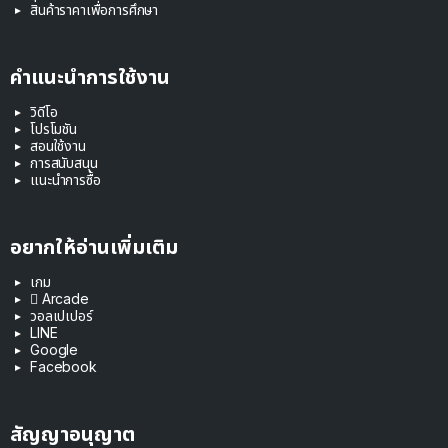
สินค้าราคาเพื่อการศึกษา
คำแนะนำการใช้งาน
วิดีโอ
โปรโมชัน
สอนใช้งาน
การสนับสนุน
แนะนำการซื้อ
อยากให้อ่านเพิ่มเติม
เกม
 Arcade
วอลเปเปอร์
LINE
Google
Facebook
สัญญาอนุญาต