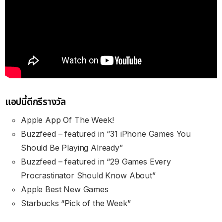
แอปนี้ดีกรีรางวัล
Apple App Of The Week!
Buzzfeed – featured in “31 iPhone Games You
Should Be Playing Already”
Buzzfeed – featured in “29 Games Every
Procrastinator Should Know About”
Apple Best New Games
Starbucks “Pick of the Week”