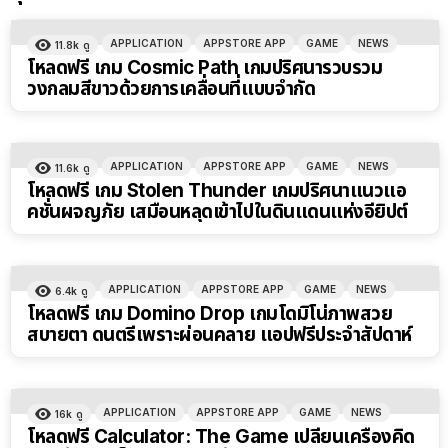
APPLICATION
APPSTORE APP
GAME
NEWS
11.8k
ดู
โหลดฟรี เกม Cosmic Path เกมปริศนารวบรวม
วงกลมสีขาวด้วยการเคลื่อนที่แบบจำกัด
APPLICATION
APPSTORE APP
GAME
NEWS
11.6k
ดู
โหลดฟรี เกม Stolen Thunder เกมปริศนาแนวแอ
คชั่นผจญภัย เสมือนหลุดเข้าไปในดินแดนแห่งอียิปต์
APPLICATION
APPSTORE APP
GAME
NEWS
6.4k
ดู
โหลดฟรี เกม Domino Drop เกมโดมิโน่ภาพสวย
สบายตา ดนตรีเพราะผ่อนคลาย แอปฟรีประจำสัปดาห์
APPLICATION
APPSTORE APP
GAME
NEWS
16k
ดู
โหลดฟรี Calculator: The Game เปลี่ยนเครื่องคิด