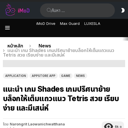
ค้นหา:
ส
ผิ
iMoD Drive
Max Guard
LUXESLA
เมนู
เรื่อง
คุณอยู่ที่นี่:
หน้าหลัก
News
แนะนำ เกม Shades เกมปริศนาย้ายบล็อกให้เต็มแถวแนว
ล่าสุด
Tetris สวย เรียบง่าย และมีเสน่ห์
APPLICATION
APPSTORE APP
GAME
NEWS
แนะนำ เกม Shades เกมปริศนาย้าย
บล็อกให้เต็มแถวแนว Tetris สวย เรียบ
ง่าย และมีเสน่ห์
โดย
Narongrit Laowanichwatthana
6k
ดู