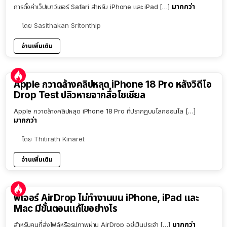
มากกว่า
การตั้งค่าเว็ปเบาว์เซอร์ Safari สำหรับ iPhone และ iPad […]
โดย
Sasithakan Sritonthip
อ่านเพิ่มเติม
Apple กวาดล้างคลิปหลุด iPhone 18 Pro หลังวิดีโอ
Drop Test ปลิวหายจากสื่อโซเชียล
Apple กวาดล้างคลิปหลุด iPhone 18 Pro ที่ปรากฏบนโลกออนไล […]
มากกว่า
โดย
Thitirath Kinaret
อ่านเพิ่มเติม
ฟีเจอร์ AirDrop ไม่ทำงานบน iPhone, iPad และ
Mac มีขั้นตอนแก้ไขอย่างไร
มากกว่า
สำหรับคนที่ส่งไฟล์หรือรูปภาพผ่าน AirDrop อยู่เป็นประจำ […]