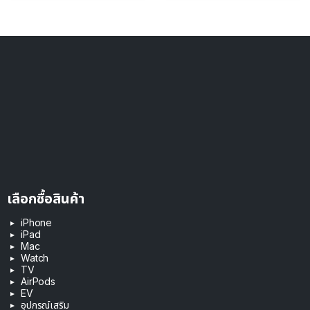
เลือกซื้อสินค้า
iPhone
iPad
Mac
Watch
TV
AirPods
EV
อุปกรณ์เสริม