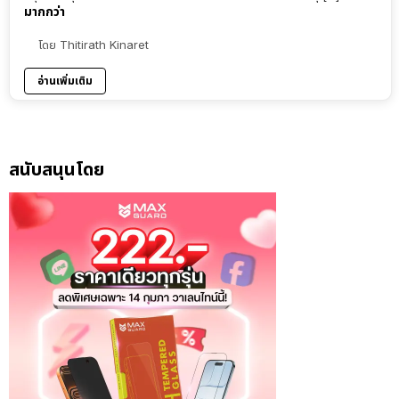
มากกว่า
โดย
Thitirath Kinaret
อ่านเพิ่มเติม
สนับสนุนโดย