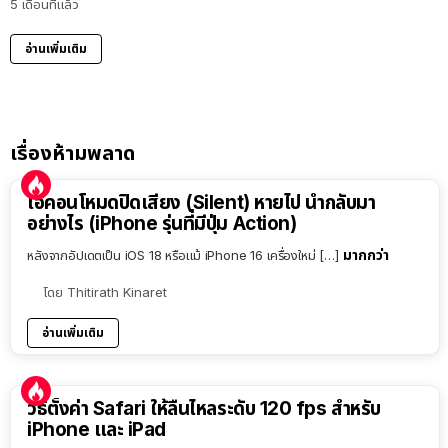
5 เดือนที่แล้ว
อ่านเพิ่มเติม
เรื่องห้ามพลาด
ไอคอนโหมดปิดเสียง (Silent) หายไป นำกลับมา
อย่างไร (iPhone รุ่นที่มีปุ่ม Action)
มากกว่า
หลังจากอัปเดตเป็น iOS 18 หรือแม้ iPhone 16 เครื่องใหม่ […]
โดย
Thitirath Kinaret
อ่านเพิ่มเติม
วิธีตั้งค่า Safari ให้ลื่นไหลระดับ 120 fps สำหรับ
iPhone และ iPad