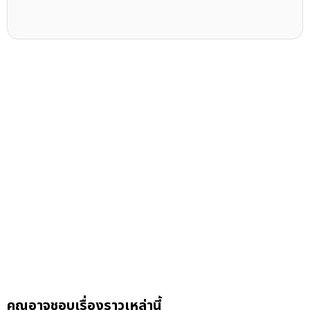
คุณอาจชอบเรื่องราวเหล่านี้