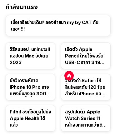
กำลังมาแรง
เบื่อเครือข่ายเดิม? ลองย้ายมา my by CAT กัน
เถอะ !!!
วิธีลบแอป, uninstall
เปิดตัว Apple
แอปบน Mac อัปเดต
Pencil ใหม่ใช้พอร์ต
2023
USB-C ราคา 3,190
บาท ขาย พ.ย. 2023
นี้
นักวิเคราะห์คาด
วิธีตั้งค่า Safari ให้
iPhone 18 Pro อาจ
ลื่นไหลระดับ 120 fps
แพงขึ้นสูงสุด 300
สำหรับ iPhone และ
ดอลลาร์ เริ่มต้นแตะ
iPad
1,399 ดอลลาร์
Fitbit ซิงก์ข้อมูลไปยัง
สรุปเปิดตัว Apple
Apple Health ได้
Watch Series 11
แล้ว
หน้าจอทนทานกว่าเดิม
2 เท่า เน้นฟีเจอร์
สุขภาพ