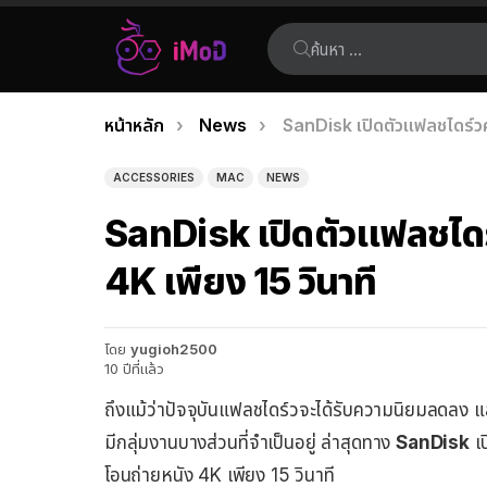
ค้นหา:
คุณอยู่ที่นี่:
หน้าหลัก
News
SanDisk เปิดตัวแฟลชไดร์วคว
เรื่อง
ล่าสุด
ACCESSORIES
MAC
NEWS
SanDisk เปิดตัวแฟลชไดร์
4K เพียง 15 วินาที
โดย
yugioh2500
10 ปีที่แล้ว
ถึงแม้ว่าปัจจุบันแฟลชไดร์วจะได้รับความนิยมลดลง แ
มีกลุ่มงานบางส่วนที่จำเป็นอยู่ ล่าสุดทาง
SanDisk
เป
โอนถ่ายหนัง 4K เพียง 15 วินาที