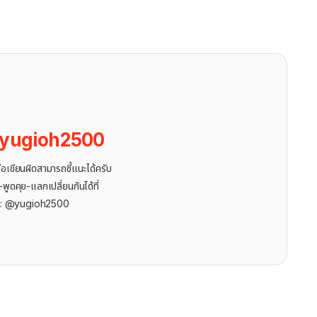
yugioh2500
ขียนผิดสามารถชี้แนะได้ครับ
ูดคุย-แลกเปลี่ยนกันได้ที่
r: @yugioh2500