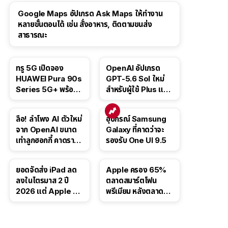
Google Maps อัปเกรด Ask Maps ให้ทำงาน
หลายขั้นตอนได้ เช่น สั่งอาหาร, ติดตามขนส่ง
สาธารณะ
ทรู 5G เปิดจอง
OpenAI อัปเกรด
HUAWEI Pura 90s
GPT-5.6 Sol ใหม่
Series 5G+ พร้อม
สำหรับผู้ใช้ Plus และ
ส่วนลดสูงสุด 19,400
Pro และขยาย GPT-
บาท
5.6 Luna ให้ผู้ใช้ฟรี
ลือ! ลำโพง AI ตัวใหม่
อุปกรณ์ Samsung
จาก OpenAI ขนาด
Galaxy ที่คาดว่าจะ
เท่าลูกฮอกกี้ คาดราคา
รองรับ One UI 9.5
เริ่มราว 10,000 บาท
ยอดจัดส่ง iPad ลด
Apple ครอง 65%
ลงในไตรมาส 2 ปี
ตลาดสมาร์ตโฟน
2026 แต่ Apple ยัง
พรีเมียม หลังตลาดทำ
ครองผู้นำตลาด
สถิติสูงสุดใหม่
แท็บเล็ต